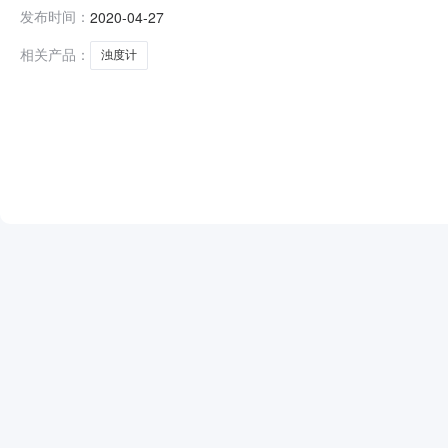
司竞价报名或更多资讯请点击：https://caigou.cn.made-in-china.
发布时间：
2020-04-27
相关产品：
浊度计