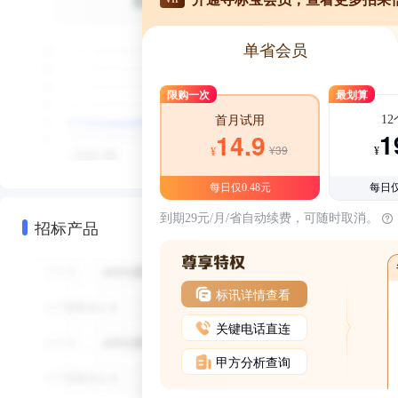
单省会员
限购一次
最划算
1
首月试用
1
14.9
¥39
¥
¥
每日仅0.48元
每日仅
到期29元/月/省自动续费，可随时取消。
招标产品
标讯详情查看
关键电话直连
甲方分析查询