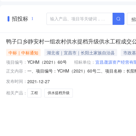
招投标
招
1
鸭子口乡静安村一组农村供水提档升级供水工程成交
中标｜中标通知
湖北省｜宜昌市｜长阳土家族自治县
市政基
项目编号：
YCHM（2021）60号
招标单位：
宜昌晟源资产经营有
一、项目编号：YCHM（2021）60号二、项目名称
正文内容：
汉市新洲区邾城街衡州大道成交金额：373000.00
发布时间：
2021-12-27
容：本项目位于鸭子口乡静安村，主要建设内容为建设泵房1
质量检验与评定规程》
相关产品：
工程
供水提档升级