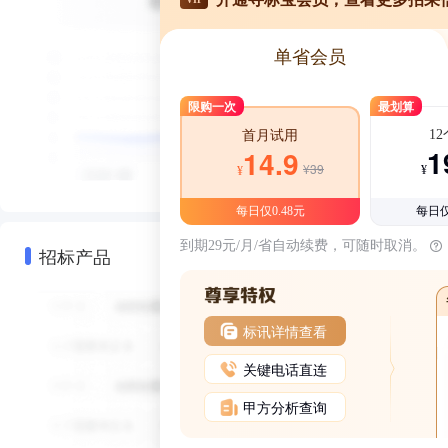
单省会员
限购一次
最划算
1
首月试用
1
14.9
¥39
¥
¥
每日仅0.48元
每日仅
到期29元/月/省自动续费，可随时取消。
招标产品
标讯详情查看
关键电话直连
甲方分析查询