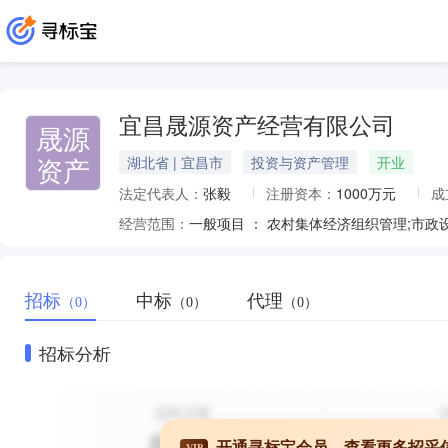
宜昌晟源资产经营有限公司
晟源
资产
湖北省 | 宜昌市
投资与资产管理
开业
法定代表人：
张毅
注册资本：
1000万元
成
经营范围：
招标
中标
代理
（0）
（0）
（0）
招标分析
开通寻标宝会员，查看更多招采
VIP