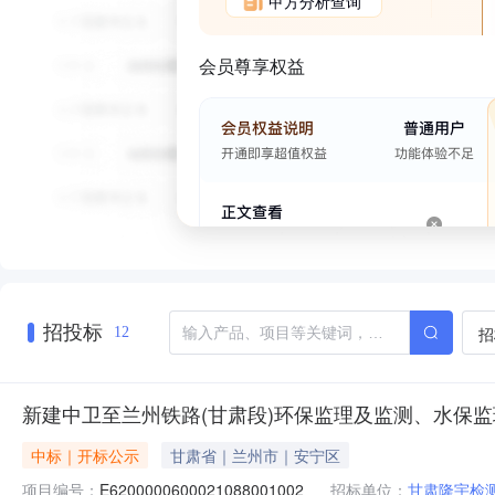
甲方分析查询
会员尊享权益
招投标
招
12
新建中卫至兰州铁路(甘肃段)环保监理及监测、水保
中标｜开标公示
甘肃省｜兰州市｜安宁区
项目编号：
E6200000600021088001002
招标单位：
甘肃隆宇检