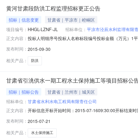
黄河甘肃段防洪工程监理招标更正公告
招标｜信息变更
甘肃省｜平凉市｜崆峒区
项目编号：
HHGL-LZNF-JL
招标单位：
平凉市泾辰水利监理有限
投标人明细序号投标人名称标段编号投标金额（万元）1平凉市泾
正文内容：
JL635.04003甘肃中东建设工程管理咨询（集团）有限公司H
发布时间：
2015-09-30
HHGL-GN-JL582.18006甘肃三维水电工程建设监理有限公
相关产品：
防洪
甘肃省引洮供水一期工程水土保持施工等项目招标公
招标｜招标公告
甘肃省｜兰州市｜城关区
招标单位：
甘肃省水利水电工程局有限责任公司
开标信息开标开始时间：2015-07-1609:30:00开标结束时
正文内容：
评标结束时间：2015-07-1718:00:00评标场地
发布时间：
2015-07-21
司001473.35352甘肃大禹节水集团水利水电工程有限责任公司
相关产品：
水土保持施工