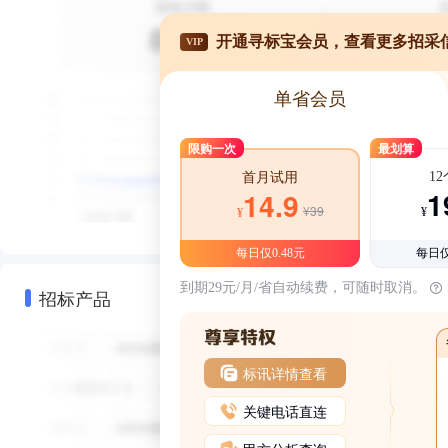
开通寻标宝会员，查看更多招采
VIP
单省会员
限购一次
最划算
1
首月试用
1
14.9
¥39
¥
¥
每日仅0.48元
每日仅
到期29元/月/省自动续费，可随时取消。
招标产品
标讯详情查看
关键电话直连