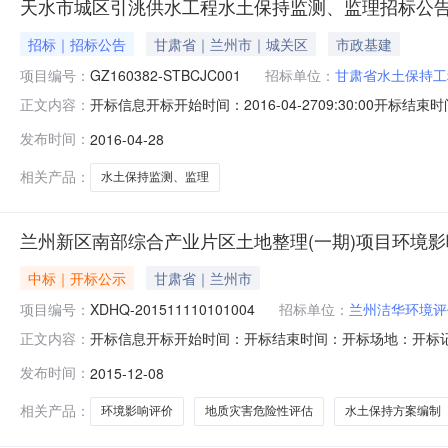
天水市城区引洮供水工程水土保持监测、监理招标公
招标｜招标公告
甘肃省｜兰州市｜城关区
市政基建
项目编号：
GZ160382-STBCJC001
招标单位：
甘肃省水土保持工
开标信息开标开始时间：2016-04-2709:30:00开标结束时
正文内容：
评标结束时间：2016-04-2718:00:00评标场地
发布时间：
2016-04-28
任公司GZ160382－STBCJC001138.00002甘肃绿华
相关产品：
水土保持监测、监理
兰州新区南部综合产业片区土地整理(一期)项目环境
中标｜开标公示
甘肃省｜兰州市
项目编号：
XDHQ-201511110101004
招标单位：
兰州洁华环境评
开标信息开标开始时间：开标结束时间：开标场地：开标记
正文内容：
标段编号投标金额（万元）1兰州洁华环境评价咨询有限公司XDH
发布时间：
2015-12-08
质工程勘察设计有限公司XDHQ－201511110101002
相关产品：
环境影响评价
地质灾害危险性评估
水土保持方案编制