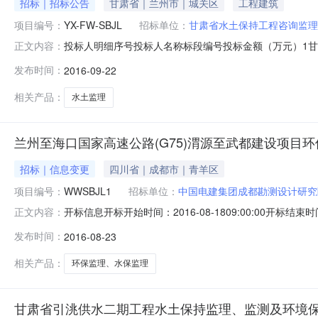
招标｜招标公告
甘肃省｜兰州市｜城关区
工程建筑
项目编号：
YX-FW-SBJL
招标单位：
甘肃省水土保持工程咨询监理
投标人明细序号投标人名称标段编号投标金额（万元）1甘肃省
正文内容：
SBJL0.00003西安黄河工程监理有限公司YX－FW－SBJ
发布时间：
2016-09-22
SBJL360.00006陕西华正生态建设设计监理有限公司YX－FW
相关产品：
水土监理
兰州至海口国家高速公路(G75)渭源至武都建设项目
招标｜信息变更
四川省｜成都市｜青羊区
项目编号：
WWSBJL1
招标单位：
中国电建集团成都勘测设计研究
开标信息开标开始时间：2016-08-1809:00:00开标结束时
正文内容：
评标结束时间：2016-08-1818:30:00评标场地
发布时间：
2016-08-23
限公司WWHBJL10.00002甘肃新盛工程技术有限公司WW
相关产品：
环保监理、水保监理
甘肃省引洮供水二期工程水土保持监理、监测及环境