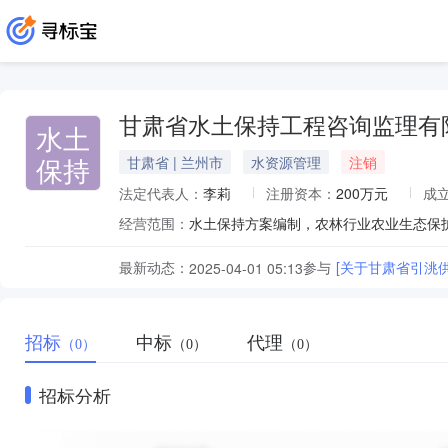
甘肃省水土保持工程咨询监理有
水土
保持
甘肃省 | 兰州市
水资源管理
注销
法定代表人：
李莉
注册资本：
200万元
成
经营范围：
最新动态：
参与
[关于甘肃省引洮
2025-04-01 05:13
招标
中标
代理
（0）
（0）
（0）
招标分析