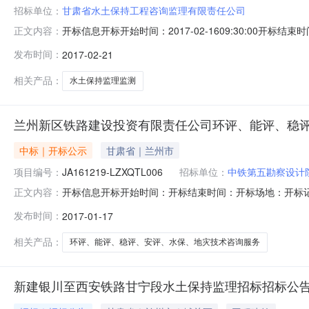
招标单位：
甘肃省水土保持工程咨询监理有限责任公司
开标信息开标开始时间：2017-02-1609:30:00开标结束时
正文内容：
评标结束时间：2017-02-1616:00:00评标场地
发布时间：
2017-02-21
限责任公司00157.80002甘肃绿华生态工程咨询有限责任公司
相关产品：
水土保持监理监测
兰州新区铁路建设投资有限责任公司环评、能评、稳
中标｜开标公示
甘肃省｜兰州市
项目编号：
JA161219-LZXQTL006
招标单位：
中铁第五勘察设计
开标信息开标开始时间：开标结束时间：开标场地：开标记
正文内容：
标段编号投标金额（万元）1中铁第五勘察设计院集团有限公司JA
发布时间：
2017-01-17
JA161219－LZXQTL0014广州市环境保护工程设计院有限公
相关产品：
环评、能评、稳评、安评、水保、地灾技术咨询服务
新建银川至西安铁路甘宁段水土保持监理招标招标公