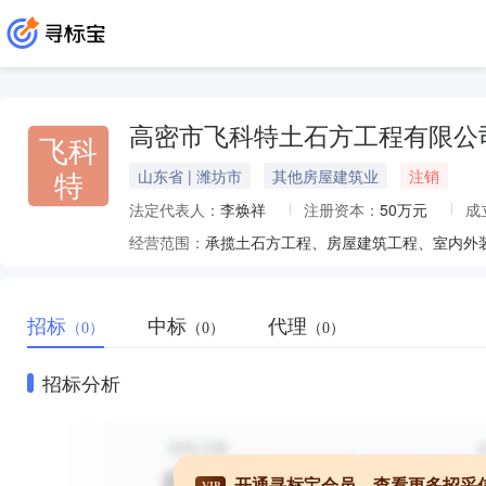
高密市飞科特土石方工程有限公
飞科
特
山东省 | 潍坊市
其他房屋建筑业
注销
法定代表人：
李焕祥
注册资本：
50万元
成
经营范围：
招标
中标
代理
（0）
（0）
（0）
招标分析
开通寻标宝会员，查看更多招采
VIP