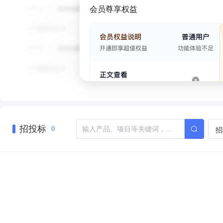
会员尊享权益
招投标
招
0