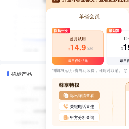
单省会员
限购一次
最划算
1
首月试用
1
14.9
¥39
¥
¥
每日仅0.48元
每日仅
到期29元/月/省自动续费，可随时取消。
招标产品
标讯详情查看
关键电话直连
甲方分析查询