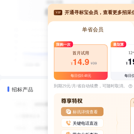
开通寻标宝会员，查看更多招采
VIP
单省会员
限购一次
最划算
1
首月试用
1
14.9
¥39
¥
¥
每日仅0.48元
每日仅
到期29元/月/省自动续费，可随时取消。
招标产品
标讯详情查看
关键电话直连