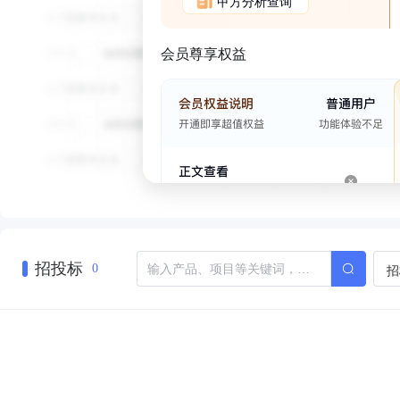
甲方分析查询
会员尊享权益
招投标
招
0