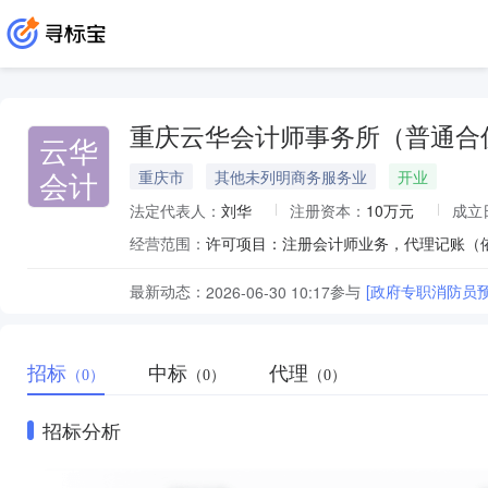
重庆云华会计师事务所（普通合
云华
会计
重庆市
其他未列明商务服务业
开业
法定代表人：
刘华
注册资本：
10万元
成立
经营范围：
最新动态：
参与
[政府专职消防员
2026-06-30 10:17
招标
中标
代理
（0）
（0）
（0）
招标分析