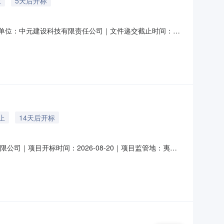
止
5天后开标
发布单位：中元建设科技有限责任公司｜文件递交截止时间：
潜在供应商应在湖北省政府采购电子交易数据汇聚平台（网址：
）前提交响应文件。一、项目基本情况1
止
14天后开标
限公司｜项目开标时间：2026-08-20｜项目监管地：夷陵
子交易数据汇聚平台（网址：
分（北京时间）前递交投标文件。一、项目基本情况1、项目编号：