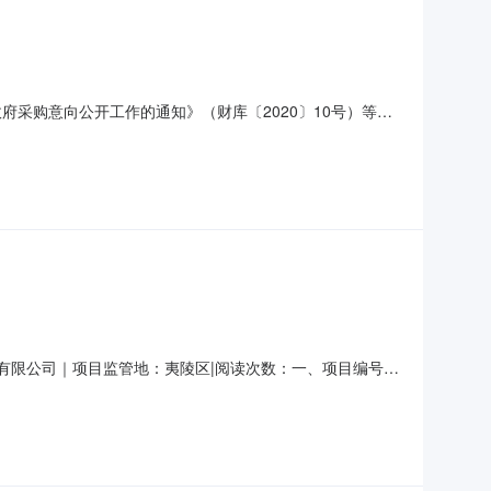
府采购意向公开工作的通知》（财库〔2020〕10号）等有
算金额（万元）预计采购时间（填写到月）备注1夷陵区中华秋
，采用“无人机+红外相机”辅助传统巡护方式持续开展监测；
管理有限公司｜项目监管地：夷陵区|阅读次数：一、项目编号
机航飞监测四、中标（成交）信息供应商名称：湖北森淏林业科技有限
类名称：变化图斑核实和在建项目无人机航飞监