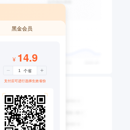
黑金会员
14.9
¥
支付后可进行选择生效省份