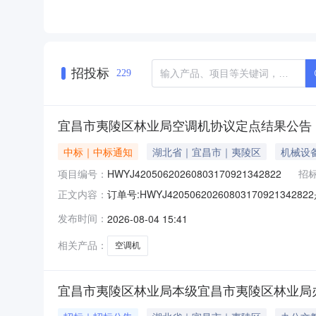
招投标
229
宜昌市夷陵区林业局空调机协议定点结果公告
中标｜中标通知
湖北省｜宜昌市｜夷陵区
机械设
项目编号：
HWYJ42050620260803170921342822
招
订单号:HWYJ4205062026080317092
正文内容：
盛商贸有限公司成交日期:2026-08-0415:25
发布时间：
2026-08-04 15:41
空调机格力/Gree清柔风变频KFR-35GW/(35563)F
相关产品：
空调机
宜昌市夷陵区林业局本级宜昌市夷陵区林业局