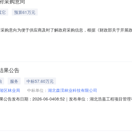
政府采购意向
其它
预算61万元
月政府采购意向为便于供应商及时了解政府采购信息，根据《财政部关于开展政
07(至)08月政府采购意向公开如下：序号采购项目名称采购需求概况预
干流4处中华秋沙鸭集中分布区布设4条巡护监测样线和4个固定监测点位
结果公告
购
服务
中标57.60万元
陵区林业局
中标单位：
湖北森淏林业科技有限公司
告发布日期：2026-06-0408:52｜发布单位：湖北浩嘉工程项目
案号420506-2026-00321三、项目名称变化图斑核实和在建项目无人
层6室中标（成交）金额：57.6(万元)综合评分法：93.34（分）服务