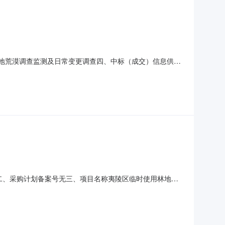
度森林草原湿地荒漠调查监测及日常变更调查四、中标（成交）信息供应
分法：93.34（分）服务类名称：夷陵区2026年度森林草
测监管成果，通过实地调查、核查抽查等，协同推进
12二、采购计划备案号无三、项目名称夷陵区临时使用林地
服务商地址：宜昌市夷陵区东城试验区绿洲社区发展大道东方
恢复林业生产条件和植被及违法复绿验收服务范围：根据夷陵区林