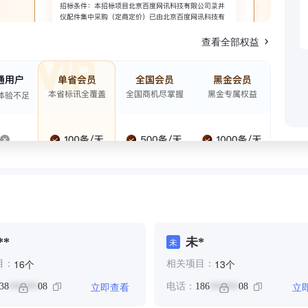
查看全部权益
**
未*
未
个
个
16
13
目：
相关项目：
立即查看
立
38
08
电话：
186
08
******
******