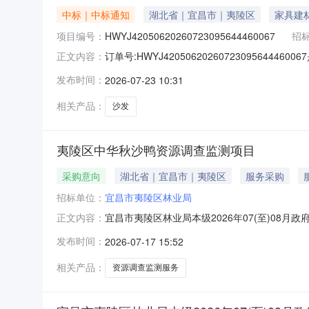
中标｜中标通知
湖北省｜宜昌市｜夷陵区
家具建
项目编号：
HWYJ42050620260723095644460067
招
订单号:HWYJ4205062026072309564
正文内容：
商贸有限公司成交日期:2026-07-2310:02:
发布时间：
2026-07-23 10:31
￥1300.0￥1200.0￥2400.0
相关产品：
沙发
夷陵区中华秋沙鸭资源调查监测项目
采购意向
湖北省｜宜昌市｜夷陵区
服务采购
招标单位：
宜昌市夷陵区林业局
宜昌市夷陵区林业局本级2026年07(至)0
正文内容：
局本级2026年07(至)08月政府采购意向采
发布时间：
2026-07-17 15:52
需求概况：采购内容:在三峡库区长江干流4处中
主要支流
相关产品：
资源调查监测服务