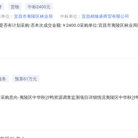
材
货物
中标2400元
标单位：
宜昌市夷陵区林业局
中标单位：
宜昌精臻盛商贸有限公司
4460067是否有计划采购:否本次成交金额:￥2400.0采购单位:宜昌市夷陵区林
38执行方式:直购成交标的:商品名称品目品牌型号数量最低价单价小计沙发豫亿腾YT-
服务
预算61万元
8月政府采购意向-夷陵区中华秋沙鸭资源调查监测项目详细情况夷陵区中华
购单位：宜昌市夷陵区林业局本级采购项目名称：夷陵区中华秋沙鸭资源调查监测
华秋沙鸭集中分布区布设4条巡护监测样线和4个固定监测点位，采用“无