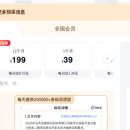
更多招采信息
全国会员
最划算
12个月
1个月
3个月
199
39
99
¥
¥
¥
每日仅0.55元
每日仅1.26元
每日仅1.08元
时取消。