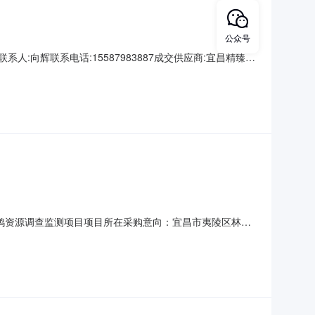
公众号
业局联系人:向辉联系电话:15587983887成交供应商:宜昌精臻盛
SF-03沙发豫亿腾YT-SF-032.0包
秋沙鸭资源调查监测项目项目所在采购意向：宜昌市夷陵区林业
项目预算金额：61.000000万元(人民币)采购品目：采购
人机+红外相机”辅助传统巡护方式持续开展监测；在长江流域