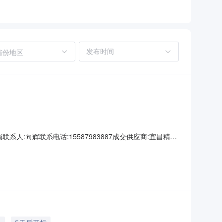
省份地区
业局联系人:向辉联系电话:15587983887成交供应商:宜昌精臻
e清柔风变频KFR-35GW/(35563)FNhAd-B1JY01