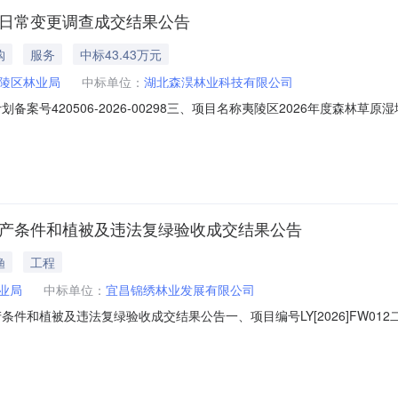
及日常变更调查成交结果公告
购
服务
中标43.43万元
陵区林业局
中标单位：
湖北森淏林业科技有限公司
、采购计划备案号420506-2026-00298三、项目名称夷陵区2026年
昌高新区汕头路22号1栋15层6室中标（成交）金额：43.43万元综合评
在上年度林草湿荒调查图斑监测的成果基础上，结合本年度部、省各类监
生产条件和植被及违法复绿验收成交结果公告
渔
工程
业局
中标单位：
宜昌锦绣林业发展有限公司
条件和植被及违法复绿验收成交结果公告一、项目编号LY[2026]FW0
法复绿验收四、中标（成交）信息服务商名称：宜昌锦绣林业发展有限公司
金额：控制单价*97%服务类名称：夷陵区临时使用林地2026年度到期