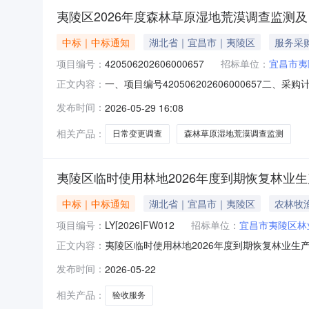
夷陵区2026年度森林草原湿地荒漠调查监测
中标｜中标通知
湖北省｜宜昌市｜夷陵区
服务采
项目编号：
420506202606000657
招标单位：
宜昌市夷
一、项目编号420506202606000657二
正文内容：
商名称：湖北森淏林业科技有限公司供应商地址：宜
发布时间：
2026-05-29 16:08
原湿地荒漠调查监测及日常变更调查服务范围：
相关产品：
日常变更调查
森林草原湿地荒漠调查监测
夷陵区临时使用林地2026年度到期恢复林业
中标｜中标通知
湖北省｜宜昌市｜夷陵区
农林牧
项目编号：
LY[2026]FW012
招标单位：
宜昌市夷陵区林
夷陵区临时使用林地2026年度到期恢复林业生产
正文内容：
2026年度到期恢复林业生产条件和植被及违
发布时间：
2026-05-22
广场旁F21青年天地001510室中标（成交）
业局统一安排，对
相关产品：
验收服务