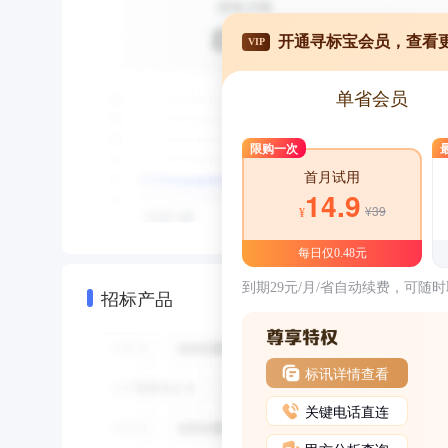
开通寻标宝会员，查看
VIP
单省会员
限购一次
首月试用
14.9
¥39
¥
每日仅0.48元
到期29元/月/省自动续费，可随
招标产品
标讯详情查看
关键电话直连