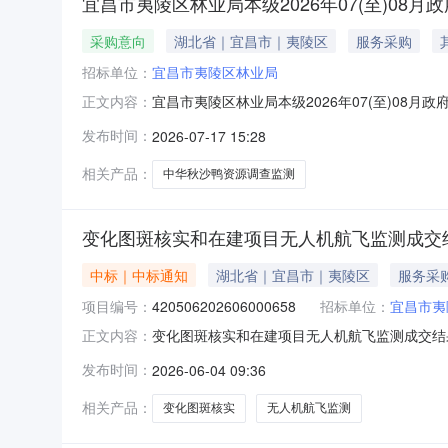
宜昌市夷陵区林业局本级2026年07(至)08月
采购意向
湖北省｜宜昌市｜夷陵区
服务采购
招标单位：
宜昌市夷陵区林业局
宜昌市夷陵区林业局本级2026年07(至)08
正文内容：
关规定，现将宜昌市夷陵区林业局本级2026年
发布时间：
2026-07-17 15:28
沙鸭资源调查监测项目采购内容:在三峡库区长江
在长江流域主要
相关产品：
中华秋沙鸭资源调查监测
变化图斑核实和在建项目无人机航飞监测成交
中标｜中标通知
湖北省｜宜昌市｜夷陵区
服务采
项目编号：
420506202606000658
招标单位：
宜昌市夷
变化图斑核实和在建项目无人机航飞监测成交结果公
正文内容：
420506202606000658二、采购计划备
发布时间：
2026-06-04 09:36
公司供应商地址：宜昌高新区汕头路22号1栋15
相关产品：
变化图斑核实
无人机航飞监测