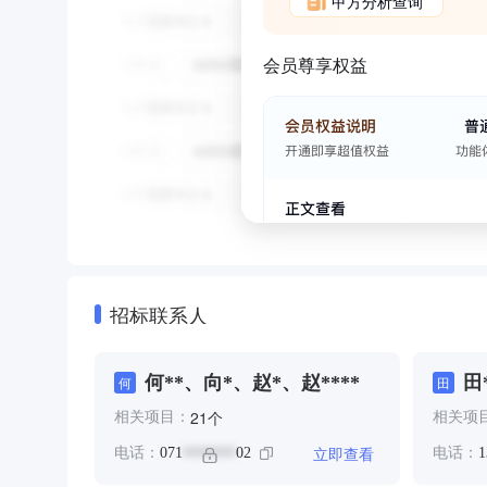
甲方分析查询
会员尊享权益
招标联系人
何**、向*、赵*、赵****
田
何
田
个
21
相关项目：
相关项
立即查看
电话：
071
02
电话：
1
*******