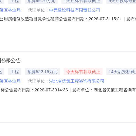
教
工程
预算99.70万元
1天后标书获取截止
5天后投标截
陵区林业局
代理单位：
中元建设科技有限责任公司
房维修改造项目竞争性磋商公告发布日期：2026-07-3115:21｜
读次数：【项目概况】宜昌市夷陵区林业局办公用房维修改造项目采购项目的
/user）或供应商客户端获取采购文件，并于2026年08月11日09点00分（北京时间
目招标公告
化
工程
预算522.15万元
今天标书获取截止
14天后投标截
陵区林业局
代理单位：
湖北省优策工程咨询有限公司
公告发布日期：2026-07-3014:36｜发布单位：湖北省优策工程咨询有
美丽湖北国土绿化质量提升项目招标项目的潜在投标人应在湖北省政府采购电
j/user）或布络供应商客户端。获取招标文件，并于2026年08月20日09点00