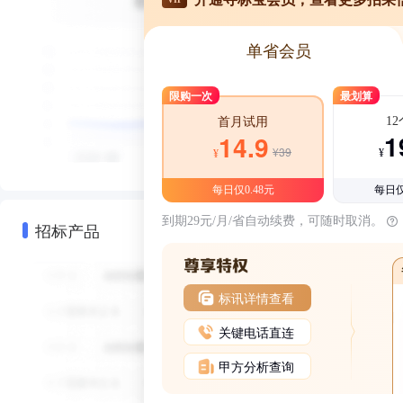
单省会员
限购一次
最划算
1
首月试用
1
14.9
¥39
¥
¥
每日仅0.48元
每日仅
到期29元/月/省自动续费，可随时取消。
招标产品
标讯详情查看
关键电话直连
甲方分析查询