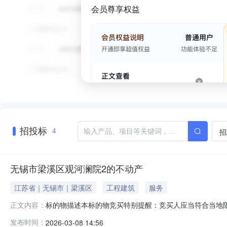
会员尊享权益
招投标
招
4
无锡市梁溪区观河澜院2的不动产
江苏省｜无锡市｜梁溪区
工程建筑
服务
标的物描述本标的物竞买特别提醒：竞买人应当符合当地
正文内容：
估，该不动产为毛坯状态，建议竞买人实地看房。附带两个
发布时间：
2026-03-08 14:56
后，按票据退还土地出让金或者二次过户的税费，如涉及