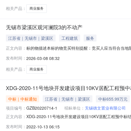
负责清场交付。具体现场状况以实际为准，未标明的
相关产品：
商业服务
无锡市梁溪区观河澜院3的不动产
江苏省｜无锡市｜梁溪区
工程建筑
服务
标的物描述本标的物竞买特别提醒：竞买人应当符合当地
正文内容：
估，该不动产为毛坯状态，建议竞买人实地看房。附带两个
发布时间：
2026-03-08 08:32
后，按票据退还土地出让金或者二次过户的税费，如涉及
负责清场交付。具体现场状况以实际为准，未标明的
相关产品：
商业服务
XDG-2020-11号地块开发建设项目10KV居配工程预
中标｜中标通知
江苏省｜无锡市｜梁溪区
中标655.99万元
项目编号：
GZB20220714-1
招标单位：
无锡德文置业有限公司
XDG-2020-11号地块开发建设项目10KV居配工程预中标
正文内容：
法律、法规、规章和本项目招标文件的规定，无锡德文置业有
发布时间：
2022-10-13 06:15
公示如下：预中标人名称：无锡广盈集团有限公司投标报价