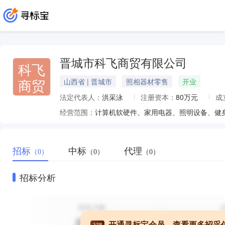
晋城市科飞商贸有限公司
科飞
商贸
山西省 | 晋城市
照相器材零售
开业
法定代表人：
洪采泳
注册资本：
80万元
成
经营范围：
招标
中标
代理
（0）
（0）
（0）
招标分析
开通寻标宝会员，查看更多招采
VIP