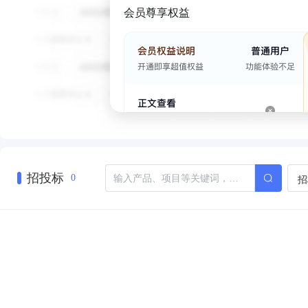
会员尊享权益
招投标
招
0