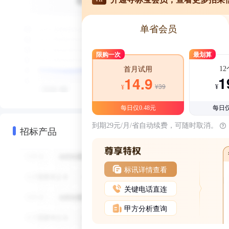
单省会员
限购一次
最划算
1
首月试用
1
14.9
¥39
¥
¥
每日仅0.48元
每日仅
到期29元/月/省自动续费，可随时取消。
招标产品
标讯详情查看
关键电话直连
甲方分析查询