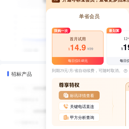
单省会员
限购一次
最划算
1
首月试用
1
14.9
¥39
¥
¥
每日仅0.48元
每日仅
到期29元/月/省自动续费，可随时取消。
招标产品
标讯详情查看
关键电话直连
甲方分析查询