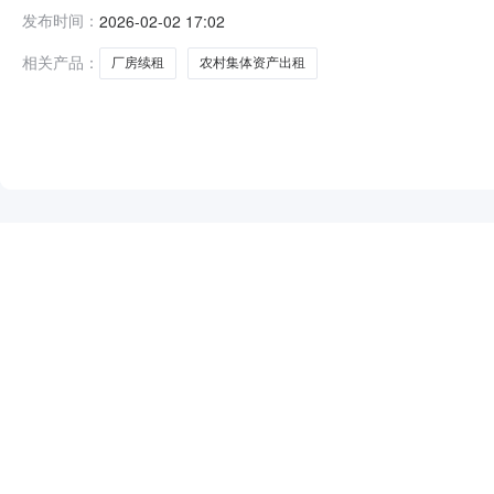
型：续租所在地区：工业园区-唯亭街道-挂牌起始日期：202
发布时间：
2026-02-02 17:02
320571052Z32000A00001资产类型经营性资产资
相关产品：
厂房续租
农村集体资产出租
NEW
HOT
5折起
暂时没有搜索结果…