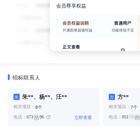
会员尊享权益
招标联系人
朱**、杨**、汪**
方**
朱
方
个
个
8
7
相关项目：
相关项目：
立即查看
电话：
673
96
电话：
051
***
*****