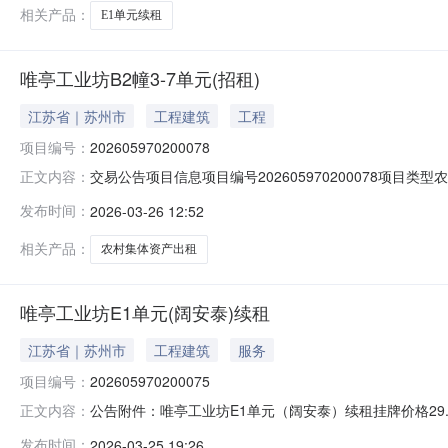
相关产品：
E1单元续租
唯亭工业坊B2幢3-7单元(招租)
江苏省｜苏州市
工程建筑
工程
项目编号：
202605970200078
交易公告项目信息项目编号202605970200078项目类
正文内容：
资产名称唯亭工业坊资产编号320571052Z32000A
发布时间：
2026-03-26 12:52
（KVA）配套设备报名信息报名时间2026-03-25至2026-04
相关产品：
农村集体资产出租
唯亭工业坊E1单元(阔安泰)续租
江苏省｜苏州市
工程建筑
服务
项目编号：
202605970200075
公告附件：唯亭工业坊E1单元（阔安泰）续租挂牌价格29.68
正文内容：
型：续租所在地区：工业园区-唯亭街道-挂牌起始日期：202
发布时间：
2026-03-25 19:26