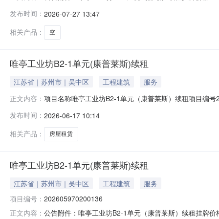
型：续租所在地区：工业园区-唯亭街道-挂牌起始日期：202
发布时间：
2026-07-27 13:47
320571052Z32000A00001资产类型经营性资产资
相关产品：
空
唯亭工业坊B2-1单元(康普莱斯)续租
江苏省｜苏州市｜吴中区
工程建筑
服务
项目名称唯亭工业坊B2-1单元（康普莱斯）续租项目编号20
正文内容：
米租赁期限1年成交价格29.83元/平方米/月成交日期2026
发布时间：
2026-06-17 10:14
相关产品：
房屋租赁
唯亭工业坊B2-1单元(康普莱斯)续租
江苏省｜苏州市｜吴中区
工程建筑
服务
项目编号：
202605970200136
公告附件：唯亭工业坊B2-1单元（康普莱斯）续租挂牌价格29
正文内容：