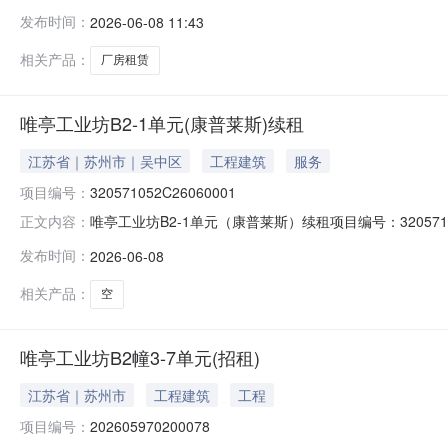
类型：续租所在地区：工业园区-唯亭街道-挂牌起始日期：20
发布时间：
2026-06-08 11:43
号320571052Z32000A00001资产类型经营性资产
相关产品：
厂房租赁
唯亭工业坊B2-1单元(康普莱斯)续租
江苏省｜苏州市｜吴中区
工程建筑
服务
项目编号：
320571052C26060001
唯亭工业坊B2-1单元（康普莱斯）续租项目编号：32057
正文内容：
期限：1年公告日期：2026-06-08预算金额：--交易底价：357
发布时间：
2026-06-08
信息乡镇（街道）唯亭街道村（社区）--组别--登记日期2026-
相关产品：
空
唯亭工业坊B2幢3-7单元(招租)
江苏省｜苏州市
工程建筑
工程
项目编号：
202605970200078