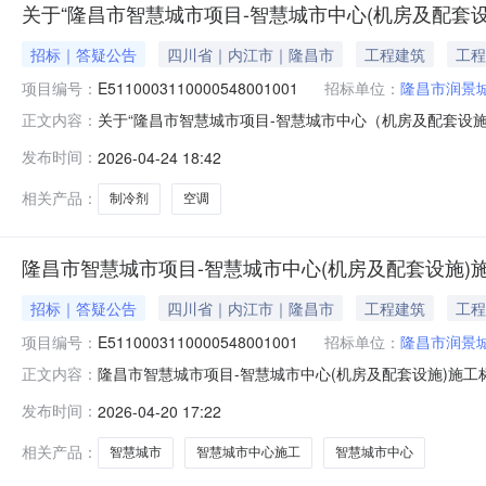
关于“隆昌市智慧城市项目-智慧城市中心(机房及配套设施
招标｜答疑公告
四川省｜内江市｜隆昌市
工程建筑
工程
项目编号：
E5110003110000548001001
招标单位：
隆昌市润景
关于“隆昌市智慧城市项目-智慧城市中心（机房及配套设施
正文内容：
招标工程量清单文件中有重复项：建议造价公司调整后，
发布时间：
2026-04-24 18:42
缺失制冷剂用量，建议施工阶段以实际使用量作为工程增
外机安装位置的开挖工程和场地平整不在
相关产品：
制冷剂
空调
隆昌市智慧城市项目-智慧城市中心(机房及配套设施)施
招标｜答疑公告
四川省｜内江市｜隆昌市
工程建筑
工程
项目编号：
E5110003110000548001001
招标单位：
隆昌市润景
隆昌市智慧城市项目-智慧城市中心(机房及配套设施)施工
正文内容：
本项目招标文件更正如下：1、将原招标文件“投标人须知前
发布时间：
2026-04-20 17:22
办法：最低价法，修改为：综合评估法。3、将原招标文件“
他价
相关产品：
智慧城市
智慧城市中心施工
智慧城市中心