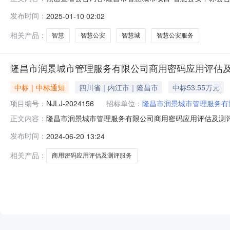
市项目-智慧公安:中标人：中国移动通信集团四川有限公司内江
发布时间：
2025-01-10 02:02
慧公安三、中标（成交）信息中标候选人：中国移动通信集团四
相关产品：
智慧
智慧公安
智慧城
智慧公安服务
隆昌市润景城市管理服务有限公司商用密码应用评估
中标｜中标通知
四川省｜内江市｜隆昌市
中标53.55万元
项目编号：
NJLJ-2024156
招标单位：
隆昌市润景城市管理服务有
隆昌市润景城市管理服务有限公司商用密码应用评估及测
正文内容：
管理服务有限公司商用密码应用评估及测评服务项目项目编号N
发布时间：
2024-06-20 13:24
内江联合产权服务有限公司采购结果中标人成都创信华通信息
535,500.00元（
相关产品：
商用密码应用评估及测评服务