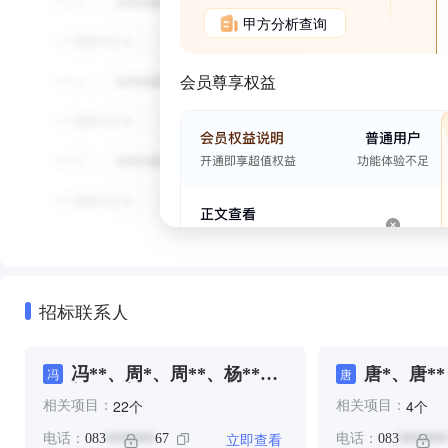
甲方分析查询
会员尊享权益
招标联系人
冯**、周*、周**、杨**、
唐*、唐**
冯
唐
杨*、钟**、黎**、黎**
个
个
22
4
相关项目：
相关项目：
立即查看
电话：
083
67
电话：
083
*******
*******