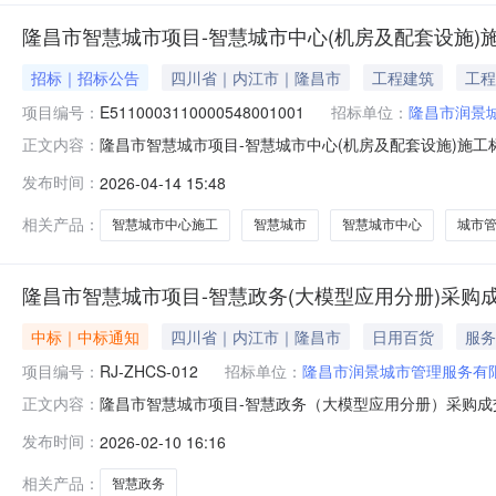
隆昌市智慧城市项目-智慧城市中心(机房及配套设施)
招标｜招标公告
四川省｜内江市｜隆昌市
工程建筑
工程
项目编号：
E5110003110000548001001
招标单位：
隆昌市润景
隆昌市智慧城市项目-智慧城市中心(机房及配套设施)施工
正文内容：
称)施工/标段招标公告1.招标条件1.1本招标项目隆昌市
发布时间：
2026-04-14 15:48
发展和改革局关于隆昌市智慧城市项目可行性研究报告的批
来自专项债资金（
相关产品：
智慧城市中心施工
智慧城市
智慧城市中心
城市
隆昌市智慧城市项目-智慧政务(大模型应用分册)采购
中标｜中标通知
四川省｜内江市｜隆昌市
日用百货
服务
项目编号：
RJ-ZHCS-012
招标单位：
隆昌市润景城市管理服务有
隆昌市智慧城市项目-智慧政务（大模型应用分册）采购成交
正文内容：
3、采购方式：单一来源采购4、时间：2026年2月9日
发布时间：
2026-02-10 16:16
润信息技术有限公司四川省内江市隆昌市金鹅街道黄土坡工业
交供应商携带
相关产品：
智慧政务