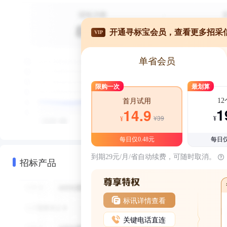
开通寻标宝会员，查看更多招采
VIP
单省会员
限购一次
最划算
1
首月试用
1
14.9
¥39
¥
¥
每日仅0.48元
每日仅
到期29元/月/省自动续费，可随时取消。
招标产品
标讯详情查看
关键电话直连