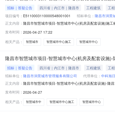
招标｜答疑公告
四川省｜内江市｜隆昌市
工程建筑
工程
项目编号：
E5110003110000548001001
招标单位：
隆昌市润景
隆昌市智慧城市项目-智慧城市中心(机房及配套设施)施工
正文内容：
现将本项目招标文件更正如下：1、将原招标文件第一章招
发布时间：
2026-04-27 17:22
具备有效的安全生产许可证。”修改为：“3.1.1资质
颁发的电子与智能化工
相关产品：
智慧城市
智慧城市中心施工
智慧城市中心
隆昌市智慧城市项目-智慧城市中心(机房及配套设施)-
招标｜答疑公告
四川省｜内江市｜隆昌市
工程建筑
工程
招标单位：
隆昌市润景城市管理服务有限公司
代理单位：
中科旭
隆昌市智慧城市项目-智慧城市中心(机房及配套设施)-隆昌市智
正文内容：
来源：达州市公共资源交易服务平台省份：四川省文件编号
发布时间：
2026-04-27
币控制价（最高限价）16,912,646元人民币评标办法
相关产品：
智慧城市中
智慧城市中心施工
智慧城市中心