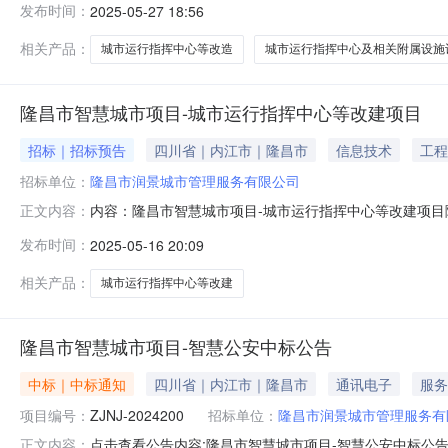
发布时间：
2025-05-27 18:56
标代理机构（如有）万锦建设集团有限公司联系人及联系方式郑老
相关产品：
城市运行指挥中心等改造
城市运行指挥中心及相关附属设施
隆昌市智慧城市项目-城市运行指挥中心等改建项目
招标｜招标预告
四川省｜内江市｜隆昌市
信息技术
工程
招标单位：
隆昌市润景城市管理服务有限公司
内容：隆昌市智慧城市项目-城市运行指挥中心等改建项
正文内容：
限公司项目审批核准（备案）部门隆昌市发展和改革局批复
发布时间：
2025-05-16 20:09
管理运营中心、“一张图”驾驶舱,构成包含物联网平台、
系统、智慧交通系统、智慧城管系统、
相关产品：
城市运行指挥中心等改建
隆昌市智慧城市项目-智慧公安中标公告
中标｜中标通知
四川省｜内江市｜隆昌市
通讯电子
服务
项目编号：
ZJNJ-2024200
招标单位：
隆昌市润景城市管理服务有
点击查看公告内容:隆昌市智慧城市项目-智慧公安中标公告.p
正文内容：