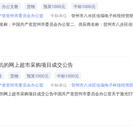
办公文教
货物
预算1000元
中标1000元
产党贺州市委员会办公室
中标单位：
贺州市八步区佳瑞电子科技经营
名称：中国共产党贺州市委员会办公室二、供应商名称：贺州市八步区佳
号：2222501000008087439五、合同编号：12N07895353
/lenovoLJ2655DN台1.0010001000服务要求或标的基本概况：七
机的网上超市采购项目成交公告
教
货物
预算1000元
中标1000元
产党贺州市委员会办公室
中标单位：
贺州市八步区佳瑞电子科技经营部
的网上超市采购项目成交公告中国共产党贺州市委员会办公室关于激光打
购已经结束，现将采购结果公示如下：一、项目信息项目名称:中国共产党贺州市
宗锦项目联系电话:0774-5123610采购计划信息：序号采购计划文号信息采购计划