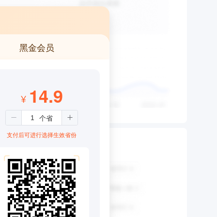
黑金会员
14.9
¥
支付后可进行选择生效省份