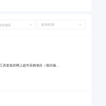
省份地区
工具套装的网上超市采购项目（项目编
委员会办公室关于电讯工具套装的网上超市采购项目采购项目项目
金额1HZZC2026-W1-013084950.0项目所在行