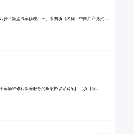
八步区隆盛汽车修理厂三、采购项目名称：中国共产党贺州
201六、合同内容：序号标项名称规格型号单位数量单价(元)总价
的基本概况：七、其它事项：无八、联系方式1、采购人名
于车辆维修和保养服务的框架协议采购项目（项目编
委员会办公室关于车辆维修和保养服务的框架协议采购项目采购项
采购计划金额1HZZC2026-W3-0120825