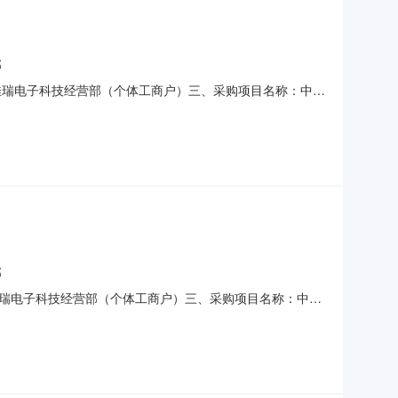
部
佳瑞电子科技经营部（个体工商户）三、采购项目名称：中国
62026801六、合同内容：序号标项名称规格型号单位数量单价
色复印纸万紫千红wzcs80
部
瑞电子科技经营部（个体工商户）三、采购项目名称：中国
62026602六、合同内容：序号标项名称规格型号单位数量单价
A480g箱17.0019