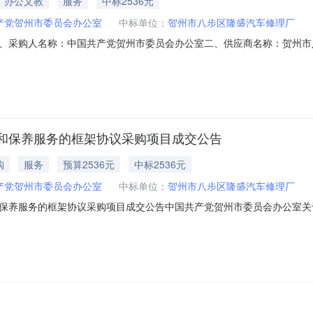
办公文教
服务
中标2536元
产党贺州市委员会办公室
中标单位：
贺州市八步区隆盛汽车修理厂
、采购人名称：中国共产党贺州市委员会办公室二、供应商名称：贺州市
2501000008097332五、合同编号：12N07895353620261
市区（市本级、八步区、平桂区）--件1.0025362536服务要求或标
和保养服务的框架协议采购项目成交公告
购
服务
预算2536元
中标2536元
产党贺州市委员会办公室
中标单位：
贺州市八步区隆盛汽车修理厂
保养服务的框架协议采购项目成交公告中国共产党贺州市委员会办公室关
购已经结束，现将采购结果公示如下：一、项目信息项目名称:中国共产党贺州市
系人:姚宗锦项目联系电话:0774-5123610采购计划信息：序号采购计划文号信息