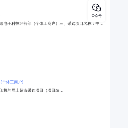
部
公众号
瑞电子科技经营部（个体工商户）三、采购项目名称：中国
620261001六、合同内容：序号标项名称规格型号单位数量单
、其它事项：无八、联系方式1、采购人
(个体工商户)
印机的网上超市采购项目（项目编
委员会办公室关于激光打印机的网上超市采购项目采购项目项目编
金额1HZZC2026-W1-011041000.0项目所在行政区划