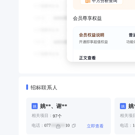
甲方分析查询
会员尊享权益
招标联系人
姚**、谢**
姚
姚
姚
个
97
相关项目：
相关项
立即查看
电话：
077
10
电话：
1
*******