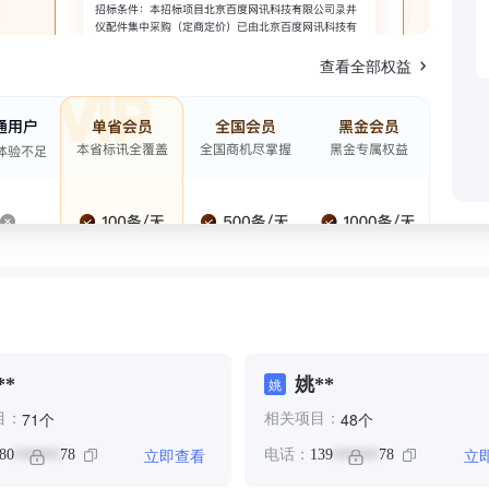
查看全部权益
**
姚**
姚
个
个
71
48
目：
相关项目：
立即查看
立
80
78
电话：
139
78
******
******