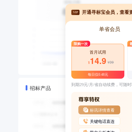
开通寻标宝会员，查看
VIP
单省会员
限购一次
首月试用
14.9
¥39
¥
每日仅0.48元
到期29元/月/省自动续费，可随
招标产品
标讯详情查看
关键电话直连