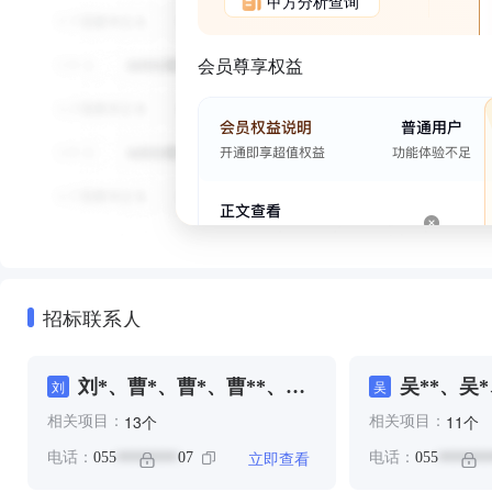
甲方分析查询
会员尊享权益
招标联系人
刘*、曹*、曹*、曹**、王
吴**、吴*
刘
吴
**
个
个
13
11
相关项目：
相关项目：
立即查看
电话：
055
07
电话：
055
********
*******