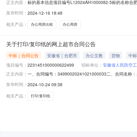
标的基本信息项目编号L12024AH1000082-5标的名称
正文内容：
挂牌截至日期20241225出租方情况出租方名称安徽省人民防
发布时间：
2024-12-16 18:48
租赁期限3租赁期限单位年租赁面积说明出租标的面积以
相关产品：
办公用房出租
办公用房
关于打印/复印纸的网上超市合同公告
中标｜合同公告
安徽省｜合肥市
办公文教
货物
中标
项目编号：
2231451000000622499
招标单位：
安徽省人民防空工
一、合同编号：34990020241021000033二、合同
正文内容：
站网上超市项目五、合同主体采购人（甲方）：安徽省人民防
发布时间：
2024-10-24 09:38
电子经营部地址：安徽省合肥市蜀山区合肥市包河区金寨路16
相关产品：
打印/复印纸