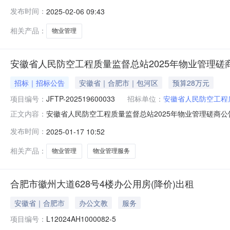
查看公告内容：安徽省人民防空工程质量监督总站2025年物业
发布时间：
2025-02-06 09:43
称：安徽省人民防空工程质量监督总站2025年物业管理三
相关产品：
物业管理
安徽省人民防空工程质量监督总站2025年物业管理磋
招标｜招标公告
安徽省｜合肥市｜包河区
预算28万元
项目编号：
JFTP-202519600033
招标单位：
安徽省人民防空工程
安徽省人民防空工程质量监督总站2025年物业管理磋商
正文内容：
http://www.ahhzc.cn/）获取采购文件，并于202
发布时间：
2025-01-17 10:52
空工程质量监督总站2025年物业管理采购方式：竞争性磋
相关产品：
物业管理
物业管理服务
合肥市徽州大道628号4楼办公用房(降价)出租
安徽省｜合肥市
办公文教
服务
项目编号：
L12024AH1000082-5