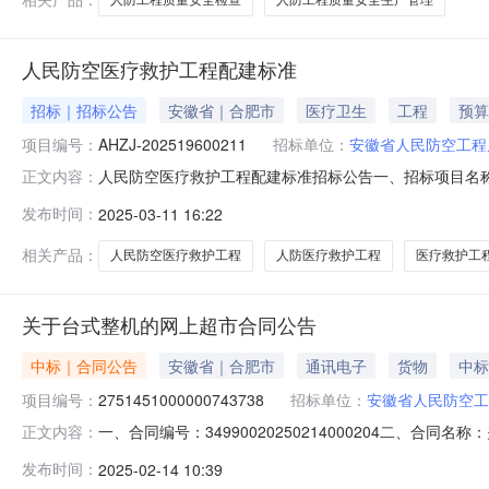
人民防空医疗救护工程配建标准
招标｜招标公告
安徽省｜合肥市
医疗卫生
工程
预算
项目编号：
AHZJ-202519600211
招标单位：
安徽省人民防空工程
人民防空医疗救护工程配建标准招标公告一、招标项目名称及内
正文内容：
技工程咨询有限公司点击查看公告内容：人民防空医疗救护工程
发布时间：
2025-03-11 16:22
称：人民防空医疗救护工程配建标准3.预算金额：人民币4
或核
相关产品：
人民防空医疗救护工程
人防医疗救护工程
医疗救护工
关于台式整机的网上超市合同公告
中标｜合同公告
安徽省｜合肥市
通讯电子
货物
中标
项目编号：
2751451000000743738
招标单位：
安徽省人民防空工
一、合同编号：34990020250214000204二、合
正文内容：
上超市项目五、合同主体采购人（甲方）：安徽省人民防空工
发布时间：
2025-02-14 10:39
营部地址：安徽省合肥市蜀山区合肥市蜀山区华冶金石广场3栋