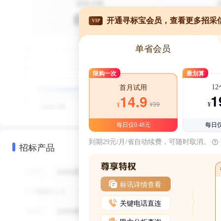
开通寻标宝会员，查看更多招采
VIP
单省会员
限购一次
最划算
1
首月试用
1
14.9
¥39
¥
¥
每日仅0.48元
每日仅
到期29元/月/省自动续费，可随时取消。
招标产品
标讯详情查看
关键电话直连