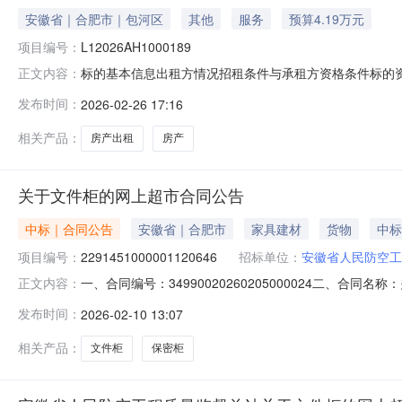
安徽省｜合肥市｜包河区
其他
服务
预算4.19万元
项目编号：
L12026AH1000189
标的基本信息出租方情况招租条件与承租方资格条件标的资产信
正文内容：
出租底价4.19万元/年出租面积（平方米）109挂牌开始日
发布时间：
2026-02-26 17:16
123400007349847231招租条件与承租方资格条
相关产品：
房产出租
房产
关于文件柜的网上超市合同公告
中标｜合同公告
安徽省｜合肥市
家具建材
货物
中标
项目编号：
2291451000001120646
招标单位：
安徽省人民防空工
一、合同编号：34990020260205000024二、合
正文内容：
超市项目五、合同主体采购人（甲方）：安徽省人民防空工程
发布时间：
2026-02-10 13:07
地址：河南省洛阳市偃师市偃师市高龙镇石牛村联系方式：1
相关产品：
文件柜
保密柜