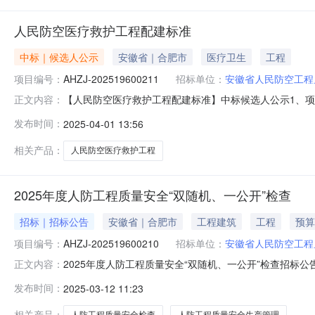
人民防空医疗救护工程配建标准
中标｜候选人公示
安徽省｜合肥市
医疗卫生
工程
项目编号：
AHZJ-202519600211
招标单位：
安徽省人民防空工程
【人民防空医疗救护工程配建标准】中标候选人公示1、项目编
正文内容：
工程配建标准人民防空医疗救护工程配建标准中标候选人公示一、
发布时间：
2025-04-01 13:56
评标委员会的评审结果公示如下：第一中标候选人：浙江
公司公示
相关产品：
人民防空医疗救护工程
2025年度人防工程质量安全“双随机、一公开”检查
招标｜招标公告
安徽省｜合肥市
工程建筑
工程
预算
项目编号：
AHZJ-202519600210
招标单位：
安徽省人民防空工程
2025年度人防工程质量安全“双随机、一公开”检查招标公告
正文内容：
一公开”检查；3、代理机构：安徽中技工程咨询有限公司点
发布时间：
2025-03-12 11:23
标公告一、项目基本情况1.项目编号：AHZJ-20251960
相关产品：
人防工程质量安全检查
人防工程质量安全生产管理