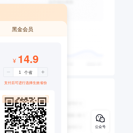
黑金会员
14.9
¥
支付后可进行选择生效省份
公众号