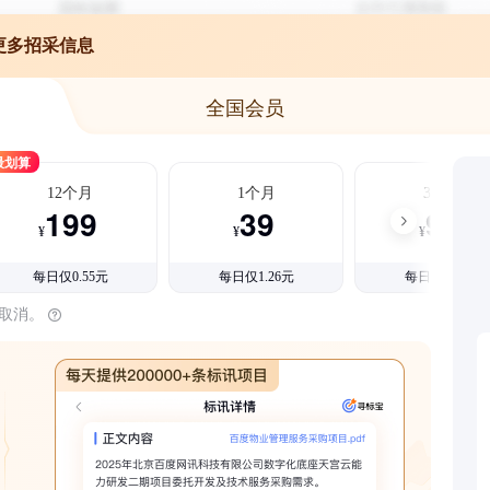
更多招采信息
全国会员
最划算
12个月
1个月
3个月
199
39
99
¥
¥
¥
每日仅0.55元
每日仅1.26元
每日仅1.08元
时取消。