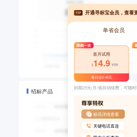
开通寻标宝会员，查看
VIP
单省会员
限购一次
首月试用
14.9
¥39
¥
每日仅0.48元
到期29元/月/省自动续费，可随
招标产品
标讯详情查看
关键电话直连