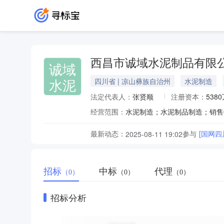
西昌市诚域水泥制品有限
诚域
水泥
四川省 | 凉山彝族自治州
水泥制造
法定代表人：
张贤顺
注册资本：
538
经营范围：
水泥制造；水泥制品制造；销售
最新动态：
参与
[国网
2025-08-11 19:02
招标
中标
代理
（0）
（0）
（0）
招标分析