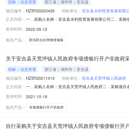
招标｜信息变更
浙江省｜湖州市｜安吉县
项目编号：
HZSY20220426
招标单位：
安吉县水利投资发展有限
一．采购人名称：安吉县水利投资发展有限公司二．采购项目
正文内容：
告发布日期：2022年05月09日五．答疑内容：问：本
发布时间：
2022-05-12
道总长60m，具体详见修改后的采购文件中采购内容及
准，由此带来的不便敬请
相关产品：
防汛防台抗旱物资储备
关于安吉县天荒坪镇人民政府专项债银行开户非政府
招标｜信息变更
浙江省｜湖州市｜安吉县
项目编号：
HZSY20211010
招标单位：
安吉县天荒坪镇人民政府
一．采购人名称：安吉县天荒坪镇人民政府二．采购项目名称
正文内容：
期：2021年10月15日五．澄清内容：本项目报名表
发布时间：
2021-10-18
部分，与招标文件具有同等法律效力，未涉及部分，仍以原
相关产品：
专项债银行开户非政府
自行采购关于安吉县天荒坪镇人民政府专项债银行开