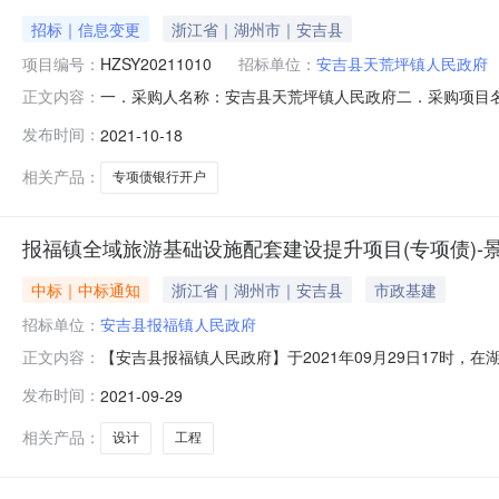
招标｜信息变更
浙江省｜湖州市｜安吉县
项目编号：
HZSY20211010
招标单位：
安吉县天荒坪镇人民政府
一．采购人名称：安吉县天荒坪镇人民政府二．采购项目名称
正文内容：
期：2021年10月15日五．澄清内容：本项目报名表
发布时间：
2021-10-18
部分，与招标文件具有同等法律效力，未涉及部分，仍以原
相关产品：
专项债银行开户
报福镇全域旅游基础设施配套建设提升项目(专项债)
中标｜中标通知
浙江省｜湖州市｜安吉县
市政基建
招标单位：
安吉县报福镇人民政府
【安吉县报福镇人民政府】于2021年09月29日17时
正文内容：
目设计服务（招标代理）】项目中选中介服务机构,现将中
发布时间：
2021-09-29
债）-景溪综合服务中心工程项目设计服务项目编号:330523-
相关产品：
设计
工程