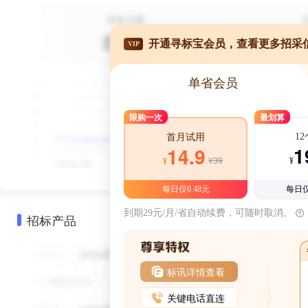
开通寻标宝会员，查看更多招采
VIP
单省会员
限购一次
最划算
1
首月试用
1
14.9
¥39
¥
¥
每日仅0.48元
每日仅
到期29元/月/省自动续费，可随时取消。
招标产品
标讯详情查看
关键电话直连