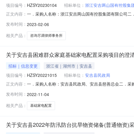
项目编号：
HZSY20230104
招标单位：
浙江安吉两山国有控股集
一．采购人名称：浙江安吉两山国有控股集团有限公司二
正文内容：
编号：HZSY20230104四．采购组织类型：自行采购委
发布时间：
2023-02-06
招标文件的组成部分，与招标文件具有同等法律效力，未涉
相关产品：
咨询尽调律师事务所
关于安吉县困难群众家庭基础家电配置采购项目的澄
招标｜信息变更
浙江省｜湖州市｜安吉县
项目编号：
HZSY20221015
招标单位：
安吉县民政局
一．采购人名称：安吉县民政局、安吉县慈善总会二．采购项
正文内容：
2022年10月20日五．澄清内容：采购文件第二章技术
发布时间：
2022-11-04
部分，与招标文件具有同等法律效力，未涉及部分，仍以原
相关产品：
基础家电配置
关于安吉县2022年防汛防台抗旱物资储备(普通物资)