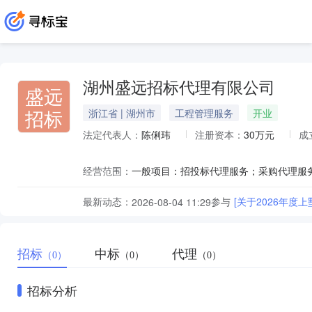
湖州盛远招标代理有限公司
盛远
招标
浙江省 | 湖州市
工程管理服务
开业
法定代表人：
陈俐玮
注册资本：
30万元
成
经营范围：
最新动态：
参与
[关于2026年
2026-08-04 11:29
招标
中标
代理
（0）
（0）
（0）
招标分析