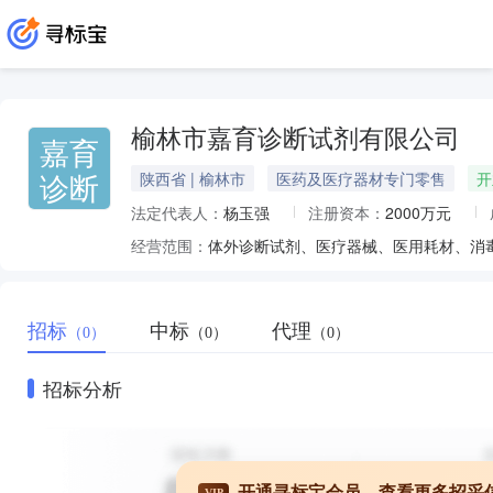
榆林市嘉育诊断试剂有限公司
嘉育
诊断
陕西省 | 榆林市
医药及医疗器材专门零售
开
法定代表人：
杨玉强
注册资本：
2000万元
经营范围：
体外诊断试剂、医疗器械、医用耗材、消
招标
中标
代理
（0）
（0）
（0）
招标分析
开通寻标宝会员，查看更多招采
VIP