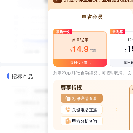
单省会员
限购一次
最划算
1
首月试用
1
14.9
¥39
¥
¥
每日仅0.48元
每日仅
到期29元/月/省自动续费，可随时取消。
招标产品
标讯详情查看
关键电话直连
甲方分析查询