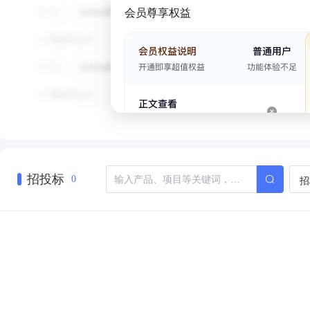
会员尊享权益
招投标
招
0