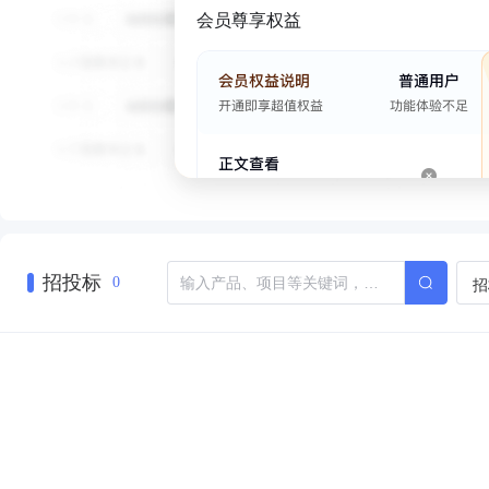
会员尊享权益
招投标
招
0