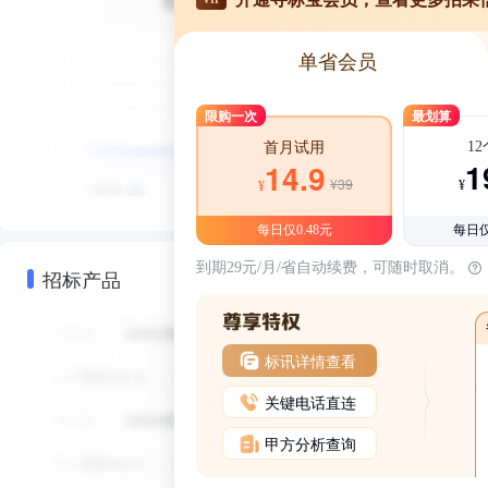
单省会员
限购一次
最划算
1
首月试用
1
14.9
¥39
¥
¥
每日仅0.48元
每日仅
到期29元/月/省自动续费，可随时取消。
招标产品
标讯详情查看
关键电话直连
甲方分析查询