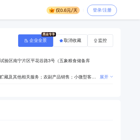
登录/注册
企业全景
取消收藏
监控
试验区南宁片区平花谷路3号（五象粮食储备库
】
一般项目：食用农产品批发；食用农产品零售；食用农产品初加工；农产品的生产、销售、加工、运输、贮藏及其他相关服务；农副产品销售；小微型客车租赁经营服务；技术服务、技术开发、技术咨询、技术交流、技术转让、技术推广；物料搬运装备销售；粮油仓储服务；食品销售（仅销售预包装食品）；粮食收购；饲料原料销售；谷物销售（除依法须经批准的项目外，凭营业执照依法自主开展经营活动）许可项目：农作物种子经营；主要农作物种子生产；食品销售；粮食加工食品生产（依法须经批准的项目，经相关部门批准后方可开展经营活动，具体经营项目以相关部门批准文件或许可证件为准）
展开