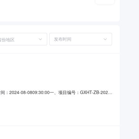
省份地区
08-0809:30:00一、项目编号：GXHT-ZB-2024-
拾捌万叁仟捌佰伍拾柒元壹角肆分（￥383857.14）服
2号楼5层501号房四、评审专家名单：董珍叶