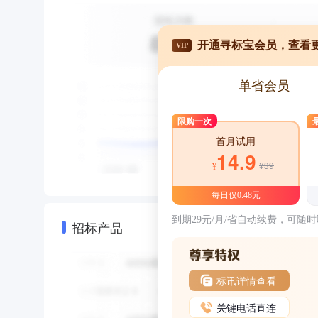
开通寻标宝会员，查看
VIP
单省会员
限购一次
首月试用
14.9
¥39
¥
每日仅0.48元
到期29元/月/省自动续费，可随
招标产品
标讯详情查看
关键电话直连