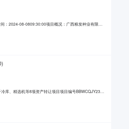
24-08-0809:30:00项目概况：广西粮发种业有限公
件等其他资料，并于2024年8月8日上午9点30分（北京
公室装修工程采购方式：竞争性磋商控制价金额：人民币叁
)
冷库、精选机等8项资产转让项目项目编号BBWCQJY23-
日至2024年1月3日17时网络竞价（动态报价）时间自由报价时间：
照5个工作日为一个周期