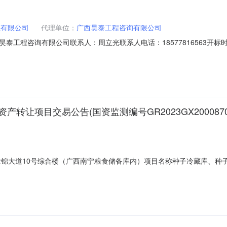
业有限公司
代理单位：
广西昊泰工程咨询有限公司
程咨询有限公司联系人：周立光联系人电话：18577816563开标时间：20
询有限公司（南宁市青秀区园湖南路31号祥龙大厦3楼312号）获取采购文
目编号：GXHT-ZB-2024-17项目名称：广西粮发种业有限公司办
转让项目交易公告(国资监测编号GR2023GX2000870
宁市壮锦大道10号综合楼（广西南宁粮食储备库内）项目名称种子冷藏库、种子
wcq.com交易保证金15000元信息披露（报名起止）时间2023年12月26
00限时报价周期：180秒挂牌期满，如未征集到意向受让方不变更挂牌条件，按