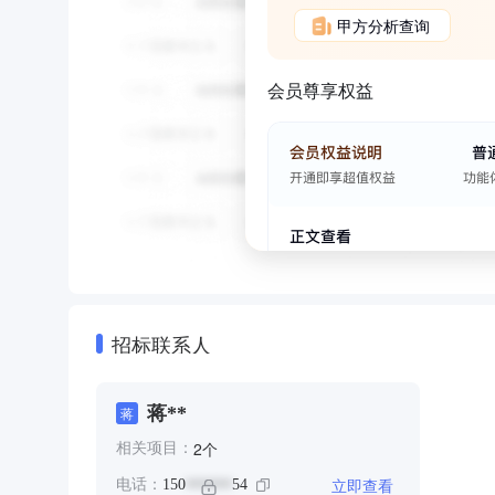
甲方分析查询
会员尊享权益
招标联系人
蒋**
蒋
个
2
相关项目：
立即查看
电话：
150
54
******