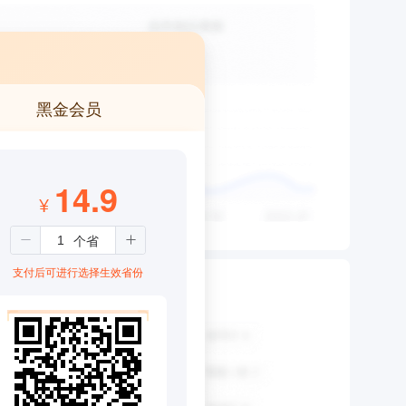
黑金会员
14.9
¥
支付后可进行选择生效省份