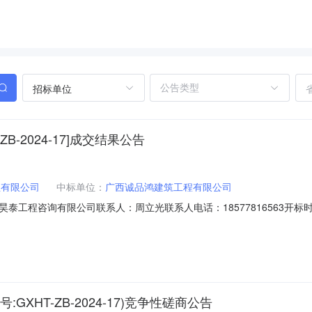
招标单位
-2024-17]成交结果公告
业有限公司
中标单位：
广西诚品鸿建筑工程有限公司
询有限公司联系人：周立光联系人电话：18577816563开标时间：2024-
工程三、成交信息成交单位：广西诚品鸿建筑工程有限公司成交价：人民币叁
合格并交付使用。成交供应商地址：南宁市兴宁区明秀东路196号虎邱大厦
HT-ZB-2024-17)竞争性磋商公告