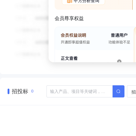
甲方分析查询
会员尊享权益
招投标
招
0