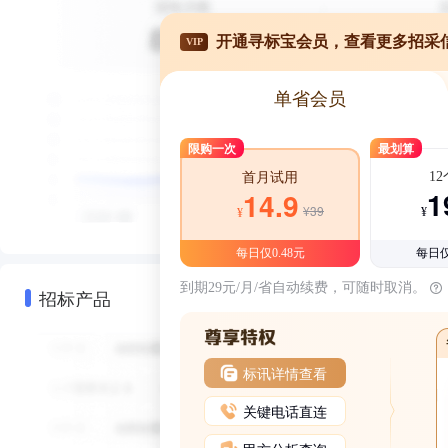
开通寻标宝会员，查看更多招采
VIP
单省会员
限购一次
最划算
1
首月试用
1
14.9
¥39
¥
¥
每日仅0.48元
每日仅
到期29元/月/省自动续费，可随时取消。
招标产品
标讯详情查看
关键电话直连