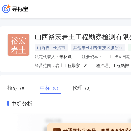
山西裕宏岩土工程勘察检测有限
裕宏
岩土
山西省 | 长治市
其他未列明专业技术服务业
法定代表人：
宋林斌
注册资本：
-
成立日期
经营范围：
岩土工程勘察；岩土工程治理、工程钻探
招标
中标
代理
（0）
（0）
（0）
中标分析
开通寻标宝会员，查看更多招采
VIP