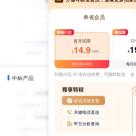
单省会员
限购一次
最划算
1
首月试用
1
14.9
¥39
¥
¥
每日仅0.48元
每日仅
到期29元/月/省自动续费，可随时取消。
中标产品
标讯详情查看
关键电话直连
甲方分析查询