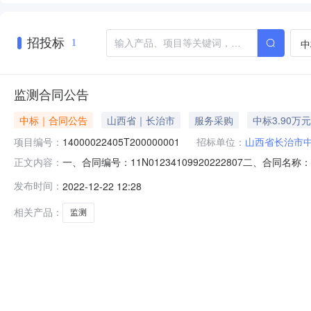
招投标
中
1
监测合同公告
中标｜合同公告
山西省｜长治市
服务采购
中标3.90万元
项目编号：
14000022405T200000001
招标单位：
山西省长治市
一、合同编号：11N01234109920222807二、合同
正文内容：
方）：山西省长治市中级人民法院地址：长治市英雄北路14
发布时间：
2022-12-22 12:28
市潞州区联系方式：13303558251六、合同主体信息1
相关产品：
监测