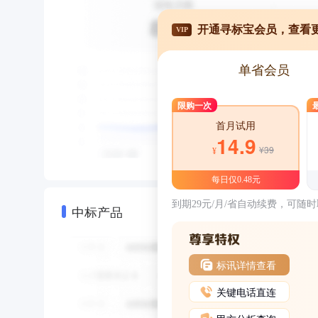
开通寻标宝会员，查看
VIP
单省会员
限购一次
首月试用
14.9
¥39
¥
每日仅0.48元
到期29元/月/省自动续费，可随
中标产品
标讯详情查看
关键电话直连