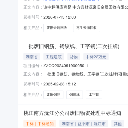
该中标供应商是:中方县财源废旧金属回收有限
正文内容：
限公司，新化恒鑫环保科技有限责任公司，江华
发布时间：
2026-07-13 12:03
湖南益阳海螺水泥有限责任公司联系,办理合同
相关产品：
废旧金属回收
再生资源回收
一批废旧钢筋、钢绞线、工字钢(二次挂牌)
湖南省
工程建筑
货物
中标22万元
项目编号：
ZZCQ2024091900050_1
一批废旧钢筋、钢绞线、工字钢(二次挂牌)项目编
正文内容：
限公司转让标的评估值或账面净值2,000元人民币成交
发布时间：
2025-02-28 15:12
相关产品：
废旧钢筋
钢绞线
工字钢
桃江南方沅江分公司废旧物资处理中标通知
中标｜中标通知
湖南省｜益阳市｜沅江市
其他