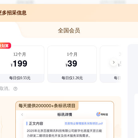
更多招采信息
全国会员
最划算
12个月
1个月
3个月
199
39
99
¥
¥
¥
每日仅0.55元
每日仅1.26元
每日仅1.08元
时取消。