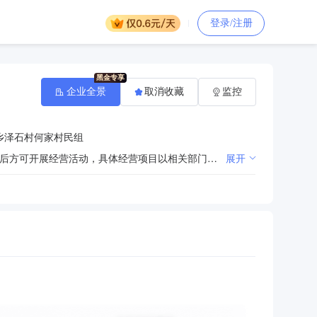
登录/注册
企业全景
取消收藏
监控
乡泽石村何家村民组
许可项目：建筑物拆除作业（爆破作业除外）；报废机动车回收（依法须经批准的项目，经相关部门批准后方可开展经营活动，具体经营项目以相关部门批准文件或许可证件为准）一般项目：再生资源回收（除生产性废旧金属）；再生资源销售；生产性废旧金属回收；再生资源加工；金属废料和碎屑加工处理；有色金属合金销售；电子元器件与机电组件设备销售；耐火材料销售（除依法须经批准的项目外，凭营业执照依法自主开展经营活动）
展开