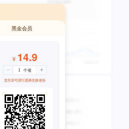
黑金会员
14.9
¥
支付后可进行选择生效省份