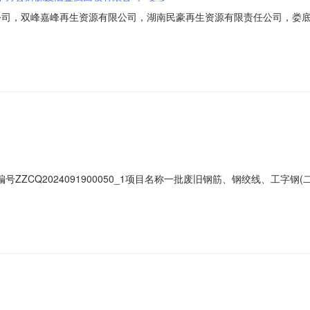
公司，双峰嘉峰再生资源有限公司，湖南民豪再生资源有限责任公司，娄
新益再生资源有限公司，江西捷尔曼特种纤维制品有限公司，大石桥德晟
签订事宜。
号ZZCQ2024091900050_1项目名称一批废旧钢筋、钢绞线、工字
金额220,000元人民币成交日期2025-02-28