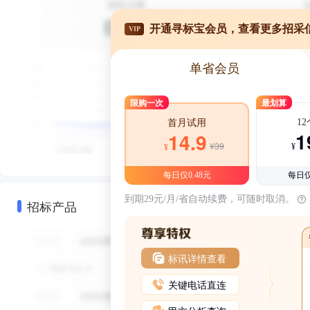
开通寻标宝会员，查看更多招采
VIP
单省会员
限购一次
最划算
1
首月试用
1
14.9
¥39
¥
¥
每日仅0.48元
每日仅
到期29元/月/省自动续费，可随时取消。
招标产品
标讯详情查看
关键电话直连