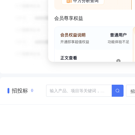
甲方分析查询
会员尊享权益
招投标
招
0