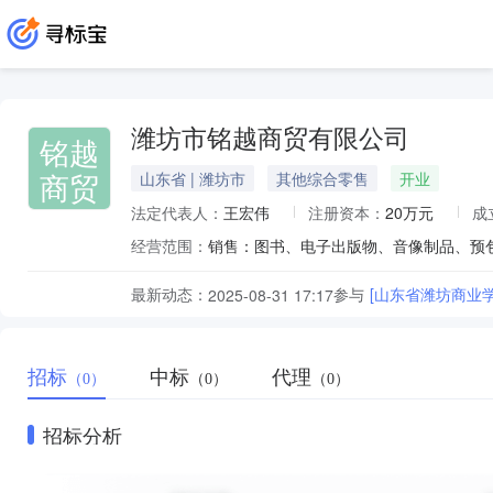
潍坊市铭越商贸有限公司
铭越
商贸
山东省 | 潍坊市
其他综合零售
开业
法定代表人：
王宏伟
注册资本：
20万元
成
经营范围：
最新动态：
参与
[山东省潍坊商业
2025-08-31 17:17
招标
中标
代理
（0）
（0）
（0）
招标分析