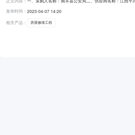
一、采购人名称：南丰县公安局二、供应商名称：江西平兆洋建
正文内容：
同编号：2023M0407361023000006六、合同内容
发布时间：
2023-04-07 14:20
七、其它事项：/八、联系方式1、采购人名称：南丰县公安局
相关产品：
房屋修缮工程