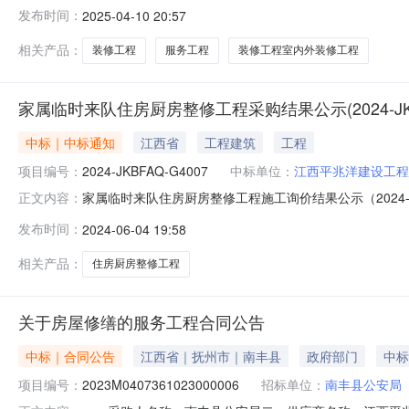
五、合同编号：2025M0410361023000207六、合同
发布时间：
2025-04-10 20:57
基本概况：七、其它事项：无八、联系方式1、采购人名称：
相关产品：
装修工程
服务工程
装修工程室内外装修工程
家属临时来队住房厨房整修工程采购结果公示(2024-JKBFA
中标｜中标通知
江西省
工程建筑
工程
项目编号：
2024-JKBFAQ-G4007
中标单位：
江西平兆洋建设工程
家属临时来队住房厨房整修工程施工询价结果公示（2024-
正文内容：
果公示如下：一、项目名称：家属临时来队住房厨房整修工程二、项
发布时间：
2024-06-04 19:58
应商递交了报价文件，分别为江西平兆洋建设工程有限公
和
相关产品：
住房厨房整修工程
关于房屋修缮的服务工程合同公告
中标｜合同公告
江西省｜抚州市｜南丰县
政府部门
中标
项目编号：
2023M0407361023000006
招标单位：
南丰县公安局