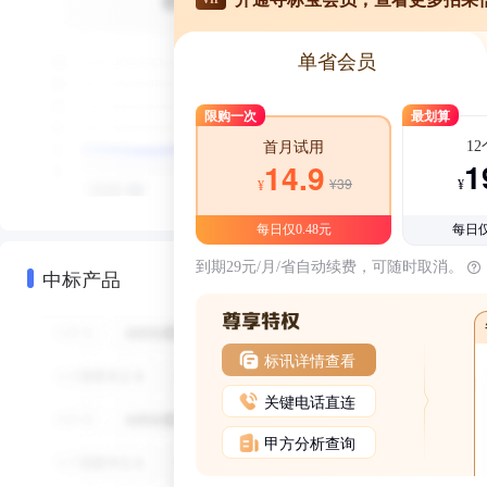
单省会员
限购一次
最划算
1
首月试用
1
14.9
¥39
¥
¥
每日仅0.48元
每日仅
到期29元/月/省自动续费，可随时取消。
中标产品
标讯详情查看
关键电话直连
甲方分析查询