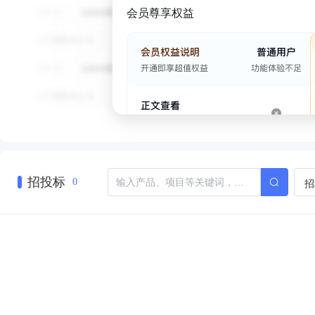
会员尊享权益
招投标
招
0