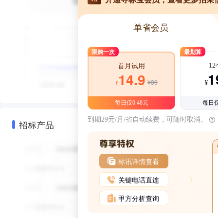
单省会员
限购一次
最划算
1
首月试用
1
14.9
¥39
¥
¥
每日仅0.48元
每日仅
到期29元/月/省自动续费，可随时取消。
招标产品
标讯详情查看
关键电话直连
甲方分析查询