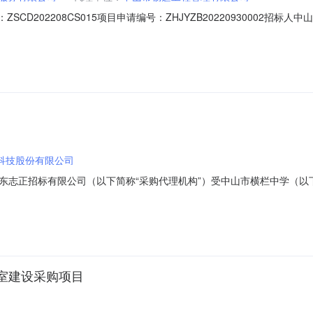
t\t\t评标结果公示项目编号：ZSCD202208CS015项目申请编号：ZHJYZB202
单位资质条件投标报价（元）工期要求质量标准项目负责人资质诚信等级
件要求颜迪淼//2广东成域信息科技有限公司///2697913.00满足招标
科技股份有限公司
志正招标有限公司（以下简称“采购代理机构”）受中山市横栏中学（以下简称
16)采用公开招标进行采购，现就本次采购的中标（成交）结果公告如下：一、
（元）：500,000.00。四、采购方式：公开招标五、中标供应商1
室建设采购项目