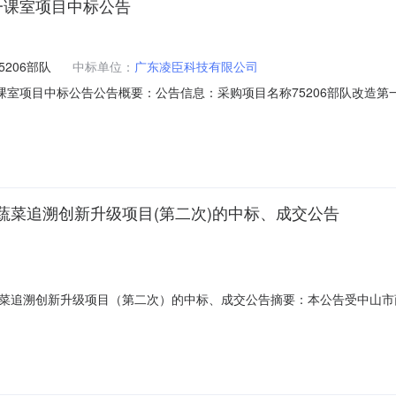
第一课室项目中标公告
206部队
中标单位：
广东凌臣科技有限公司
第一课室项目中标公告公告概要：公告信息：采购项目名称75206部队改
20年07月27日16:04评审专家名单负责人:廖建良，成员：黄子敬、黄丽
目联系电话0752-2817938采购单位中国人民解放军75206部队
蔬菜追溯创新升级项目(第二次)的中标、成交公告
追溯创新升级项目（第二次）的中标、成交公告摘要：本公告受中山市商务局
溯创新升级项目第二次、中标公告，所属区域：广东-中山，所属行业分
909-157-0047，公告类型：中标公告。广东宏茂建设管理有限公司受中山