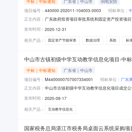
中标｜中标通知
广东省｜中山市
弱电安防
项目编号：
440000-202011-104003-0003
招标单位：
广东政府投资项目审批系统和固定资产投资项目节
正文内容：
广东广州政府投资项目审批系统和固定资产投资
发布时间：
2020-12-31
一、项目编号（或招标编号、政府采购计划编号、采购
查系统及数据治
相关产品：
固定资产节能审查
数据治理
系统
标
中山市古镇初级中学互动教学信息化项目-中
中标｜中标通知
广东省｜中山市
项目编号：
M4400000707007334001
招标单位：
广东
中山市古镇初级中学互动教学信息化项目成交公告一
正文内容：
国联合网络通信有限公司中山市分公司；供应商地
发布时间：
2020-08-17
数量总价1中山市古镇初级中学互动教学信息化项目
单：无六、
相关产品：
互动教学信息化
国家税务总局湛江市税务局桌面云系统采购项