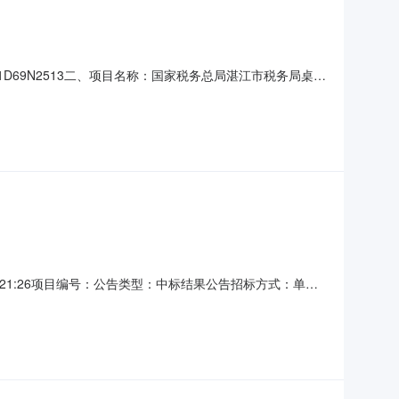
001D69N2513二、项目名称：国家税务总局湛江市税务局桌面
标(成交)金额：￥1916000.00四、主要标的信息货物
2桌面云软件微云微云桌面
-2921:26项目编号：公告类型：中标结果公告招标方式：单一
;计算机及配件;公告信息：采购项目名称国家税务总局湛江
行政区域湛江市公告时间2020年07月29日18:47