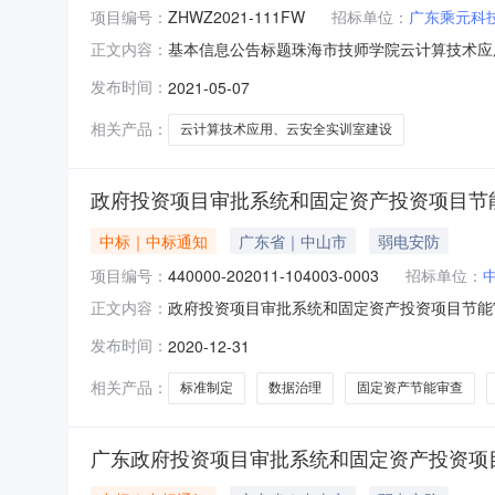
项目编号：
ZHWZ2021-111FW
招标单位：
广东乘元科
基本信息公告标题珠海市技师学院云计算技术应用、云安
正文内容：
价格币种代码公共服务平台标识码12440000079
发布时间：
2021-05-07
训室建设采购项目中标（成交）供应商代码9144
相关产品：
云计算技术应用、云安全实训室建设
政府投资项目审批系统和固定资产投资项目节
中标｜中标通知
广东省｜中山市
弱电安防
项目编号：
440000-202011-104003-0003
招标单位：
政府投资项目审批系统和固定资产投资项目节能审查
正文内容：
440000-202011-104003-0003
发布时间：
2020-12-31
编号、政府采购计划编号、采购计划备案文号等，如有
相关产品：
标准制定
数据治理
固定资产节能审查
广东政府投资项目审批系统和固定资产投资项