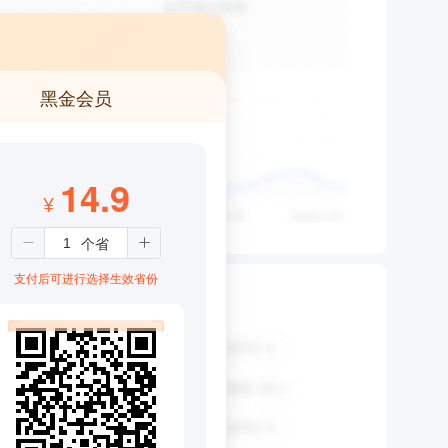
黑金会员
14.9
¥
支付后可进行选择生效省份