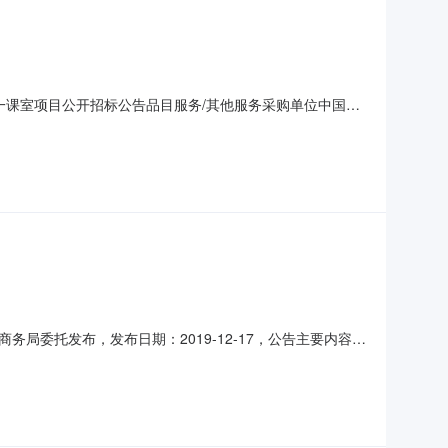
造第一课室项目公开招标公告品目服务/其他服务采购单位中国人
雅、姚飞、张玄（采购人代表）总中标金额￥68.891580万元
采购单位地址广东省惠州市仲恺区陈江街道拥军路1号
委托发布，发布日期：2019-12-17，公告主要内容
类：其他，招标代理：广东宏茂建设管理有限公司，采购业
市商务局的委托，于2019年12月13日就中山市商务局中山市