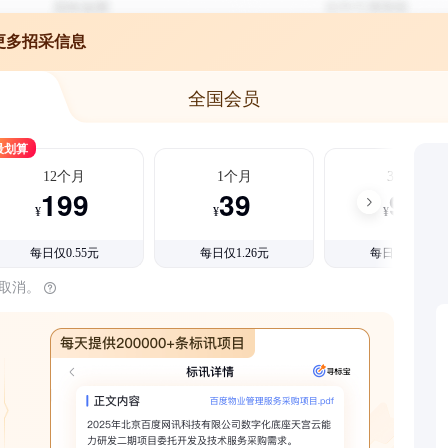
更多招采信息
全国会员
最划算
12个月
1个月
3个月
199
39
99
¥
¥
¥
每日仅0.55元
每日仅1.26元
每日仅1.08元
时取消。