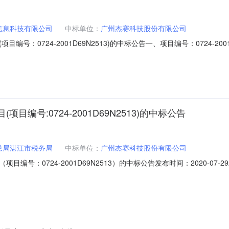
信息科技有限公司
中标单位：
广州杰赛科技股份有限公司
号：0724-2001D69N2513)的中标公告一、项目编号：0724-2
广州杰赛科技股份有限公司；供应商地址：广州市海珠区新港中路381号；中
面云一体机华为FusionCube20001套(5个节点)￥1282000.00
号:0724-2001D69N2513)的中标公告
总局湛江市税务局
中标单位：
广州杰赛科技股份有限公司
号：0724-2001D69N2513）的中标公告发布时间：2020-07
限公司招标地区：广东省招标产品：网络系统,一体机所属行业：;网络设备
程/智能化安装工程/计算机网络系统工程采购单位国家税务总局湛江市税务局