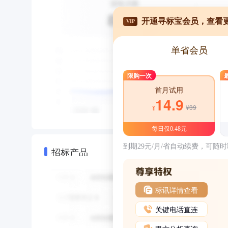
开通寻标宝会员，查看
VIP
单省会员
限购一次
首月试用
14.9
¥39
¥
每日仅0.48元
到期29元/月/省自动续费，可随
招标产品
标讯详情查看
关键电话直连