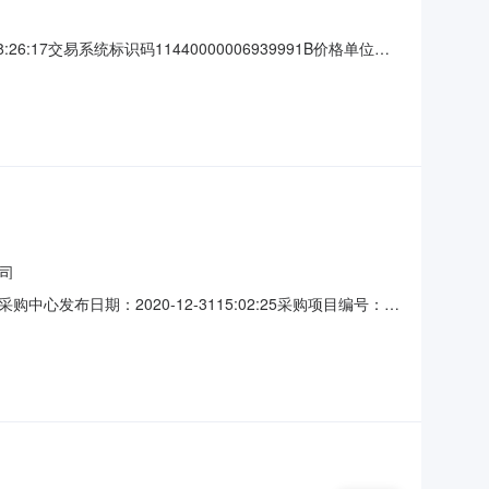
7交易系统标识码11440000006939991B价格单位元
21-111FW采购项目名称珠海市技师学院云计算技术应用、云安全实
（成交）供
司
日期：2020-12-3115:02:25采购项目编号：
采购中心项目负责人：王仕良项目经办人：肖劲翔一、项目编号（或招标
项目审批系统和固定资产投资项目