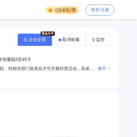
登录/注册
企业全景
取消收藏
监控
水悦馨园2层45卡
许可项目：建筑智能化系统设计；安全技术防范系统设计施工服务；电气安装服务。（依法须经批准的项目，经相关部门批准后方可开展经营活动，具体经营项目以相关部门批准文件或许可证件为准）一般项目：专业设计服务；数字文化创意软件开发；计算机软硬件及辅助设备零售；工业自动控制系统装置销售；工业控制计算机及系统销售；信息安全设备销售；物联网设备销售；电子产品销售；云计算设备销售；数字视频监控系统销售；智能输配电及控制设备销售；电池销售；软件销售；信息系统集成服务；人工智能行业应用系统集成服务；云计算装备技术服务；数据处理和存储支持服务；地理遥感信息服务；信息系统运行维护服务；信息技术咨询服务；软件外包服务。（除依法须经批准的项目外，凭营业执照依法自主开展经营活动）
展开