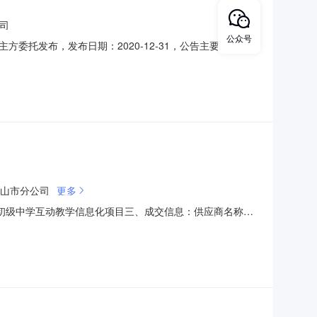
司
公众号
托发布，发布日期：2020-12-31，公告主要内容为：
广东-广州，所属行业分类：其他，公告类型：中标公告。
3二、项目名称：政府投资项目审批系统和固定资产投资项目节能审
山市分公司
更多
市古镇初级中学互动教学信息化项目三、成交信息：供应商名称中
四、主要标的信息货物类序号标的名称品牌（如有）规格型号
人随机抽取专家名单：李思华、苏韶生、卢满怀采购人代表名