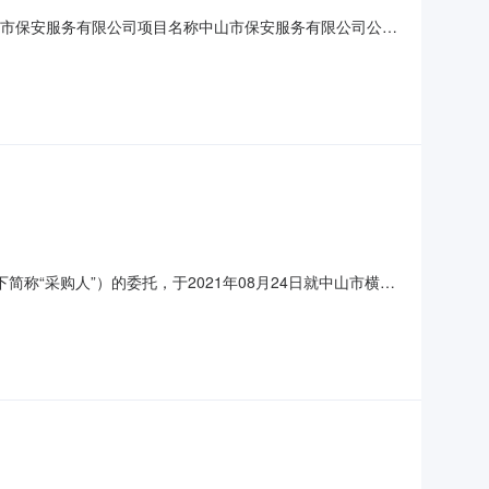
20930002招标人中山市保安服务有限公司项目名称中山市保安服务有限公司公共
其他姓名证书名称编号1中国电信股份有限公司广东分公
“采购人”）的委托，于2021年08月24日就中山市横栏
采购项目编号：ZZ22117316；二、采购项目名称：中山
.中标供应商名称：广东峰杰科技股份有限公司2.法人代表：郑