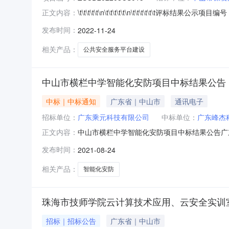
\t\t\t\t\t\n\t\t\t\t\t\n\t\t\t\
正文内容：
安全服务平台建设项目建设规模/排名中标候选
发布时间：
2022-11-24
司///2688514.00满足招标文件要求满足招标文
相关产品：
公共安全服务平台建设
中山市横栏中学智能化安防项目中标结果公告
中标｜中标通知
广东省｜中山市
通讯电子
招标单位：
广东乘元科技有限公司
中标单位：
广东峰杰
中山市横栏中学智能化安防项目中标结果公告广东
正文内容：
中学智能化安防项目(招标编号：ZZ221173
发布时间：
2021-08-24
市横栏中学智能化安防项目；三、采购项目预算金额
松
相关产品：
智能化安防
珠海市技师学院云计算技术应用、云安全实训
招标｜招标公告
广东省｜中山市