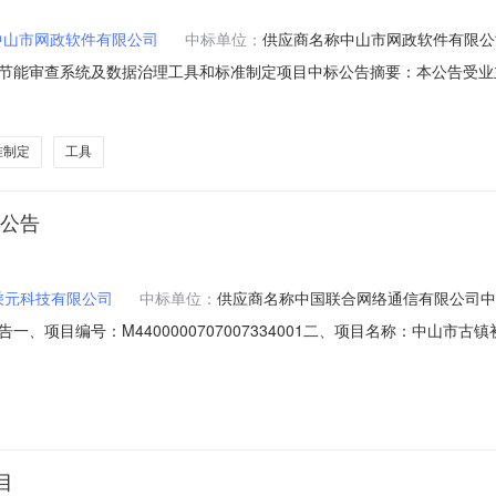
中山市网政软件有限公司
中标单位：
供应商名称中山市网政软件有限公
能审查系统及数据治理工具和标准制定项目中标公告摘要：本公告受业主方委
项目节能审查系统及数据治理工具和标准制定项目中标公告，所属区域：
计划备案文号等，如有）：440000-202011-104003-000
准制定
工具
标公告
乘元科技有限公司
中标单位：
供应商名称中国联合网络通信有限公司中
、项目编号：M4400000707007334001二、项目名称：中山
址广东省中山市东区长江北路6号；中标（成交）金额187000.00。
//4套￥187,000.00元五、评审专家名单：评审委员会总人数：3
目