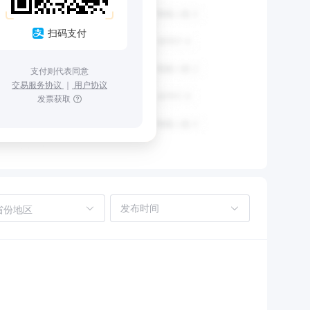
扫码支付
支付则代表同意
交易服务协议
｜
用户协议
发票获取
省份地区