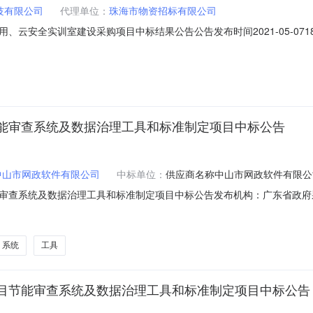
技有限公司
代理单位：
珠海市物资招标有限公司
全实训室建设采购项目中标结果公告公告发布时间2021-05-0718:26:1
518100E上送时间2021-05-0718:31:34采购项目编号ZHWZ20
200066824171XP中标（成交）供应商名称广东凌臣科技有限公司中标
能审查系统及数据治理工具和标准制定项目中标公告
中山市网政软件有限公司
中标单位：
供应商名称中山市网政软件有限公
系统及数据治理工具和标准制定项目中标公告发布机构：广东省政府采购中心发布
采购品目：软件开发服务中标金额：5,189,500.00元代理机构：广东省政府
）：440000-202011-104003-0003二、项目名称：政府投资
系统
工具
目节能审查系统及数据治理工具和标准制定项目中标公告