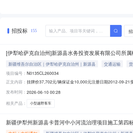
招投标
招
155
[伊犁哈萨克自治州]新源县水务投资发展有限公司所属帕杰
新疆维吾尔自治区｜伊犁哈萨克自治州｜新源县
交通运输
货
项目编号：
N0135CL260034
挂牌价37,702元/辆保证金10,000元注册日期2012-
正文内容：
N0135CL260034挂牌起始日期2026-06-09挂牌
发布时间：
2026-06-10 00:28
新F97L36注册日期2012-09-21年审期限2026-09品牌型
相关产品：
小型越野客车
新疆伊犁州新源县卡普河中小河流治理项目施工第四