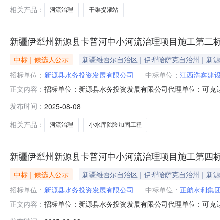
河流治理项目施工第一标段第一中标候
相关产品：
河流治理
干渠提灌站
新疆伊犁州新源县卡普河中小河流治理项目施工第二
中标｜候选人公示
新疆维吾尔自治区｜伊犁哈萨克自治州｜新源
招标单位：
新源县水务投资发展有限公司
中标单位：
江西浩鑫建
招标单位：新源县水务投资发展有限公司代理单位：可克
正文内容：
预算：5000293.58元项目状态：已公示新疆伊犁州新
发布时间：
2025-08-08
以公开招标的形式，在新疆维吾尔自治区政务服务和公共
认真评比，推荐以下中标候选
相关产品：
河流治理
小水库除险加固工程
新疆伊犁州新源县卡普河中小河流治理项目施工第四
中标｜候选人公示
新疆维吾尔自治区｜伊犁哈萨克自治州｜新源
招标单位：
新源县水务投资发展有限公司
中标单位：
正航水利集
招标单位：新源县水务投资发展有限公司代理单位：可克
正文内容：
预算：5064599.02元项目状态：已公示新疆伊犁州新