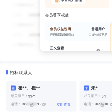
甲方分析查询
会员尊享权益
招标联系人
崔**、崔**
未*
崔
未
个
个
39
5
相关项目：
相关项目：
立即查看
电话：
188
93
电话：
202
01
******
***