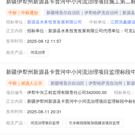
新疆伊犁州新源县卡普河中小河流治理项目施工第二
中标｜中标通知
新疆维吾尔自治区｜伊犁哈萨克自治州｜新源县
招标单位：
新源县水务投资发展有限公司
中标单位：
江西浩鑫建
招标单位：新源县水务投资发展有限公司代理单位：可克
正文内容：
预算：5000293.58元项目状态：已公示新疆伊犁州新
发布时间：
2025-08-12 11:57
公开招标的形式，在新疆维吾尔自治区政务服务和公共资
后，确定以下中标人，现予以公
相关产品：
河流治理
新疆伊犁州新源县卡普河中小河流治理项目监理标段中
中标｜候选人公示
新疆维吾尔自治区｜伊犁哈萨克自治州｜新源
项目编号：
伊犁中兴工程监理有限责任公司342000.00
招标单位：
新疆伊犁州新源县卡普河中小河流治理项目监理标段中标候
正文内容：
中小河流治理项目监理标段中标候选人公示2025年8月8
发布时间：
2025-08-11 20:31
伊犁州新源县卡普河中小河流治理项目监理标段招标评标
管理人员新疆伊犁州新源县卡普河中小
相关产品：
河流治理项目监理
引水枢纽除险加固建设项目监理