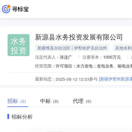
新源县水务投资发展有限公司
水务
投资
新疆维吾尔自治区 | 伊犁哈萨克自治州
其他水利
法定代表人：
张连广
注册资本：
1000万元
经营范围：
最新动态：
参与
[新疆伊犁州新源
2025-08-12 12:03
招标
中标
代理
（0）
（0）
（0）
招标分析