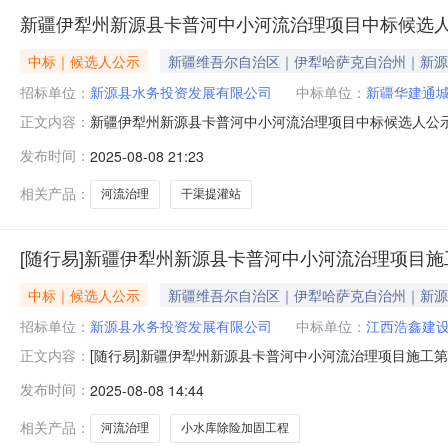
新疆伊犁州新源县卡普河中小河流治理项目中标候选
中标｜候选人公示
新疆维吾尔自治区｜伊犁哈萨克自治州｜新源
招标单位：
新源县水务投资发展有限公司
中标单位：
新疆华建通
新疆伊犁州新源县卡普河中小河流治理项目中标候选人公示202
正文内容：
式，在新疆维吾尔自治区政务服务和公共资源交易中心交
发布时间：
2025-08-08 21:23
认真评比，推荐以下中标候选人，现予以公示：标段及合
人中明建投建设集团有限责任公
相关产品：
河流治理
干渠提灌站
[随行易]新疆伊犁州新源县卡普河中小河流治理项目
中标｜候选人公示
新疆维吾尔自治区｜伊犁哈萨克自治州｜新源
招标单位：
新源县水务投资发展有限公司
中标单位：
江西浩鑫建
[随行易]新疆伊犁州新源县卡普河中小河流治理项目施工第
正文内容：
京时间），新源县水务投资发展有限公司以公开招标的形
发布时间：
2025-08-08 14:44
第二标段招标评标会。经评标委员会专家认真评比，推荐
河流治理项目施工第二标段第一中标候
相关产品：
河流治理
小水库除险加固工程