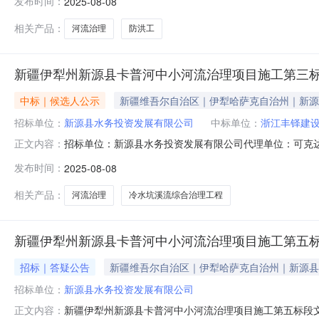
发布时间：
2025-08-08
以公开招标的形式，在新疆维吾尔自治区政务服务和公共
认真评比，推荐以下中标候选
相关产品：
河流治理
防洪工
新疆伊犁州新源县卡普河中小河流治理项目施工第三
中标｜候选人公示
新疆维吾尔自治区｜伊犁哈萨克自治州｜新源
招标单位：
新源县水务投资发展有限公司
中标单位：
浙江丰铎建
招标单位：新源县水务投资发展有限公司代理单位：可克
正文内容：
预算：5278733.75元项目状态：已公示新疆伊犁州新
发布时间：
2025-08-08
以公开招标的形式，在新疆维吾尔自治区政务服务和公共
认真评比，推荐以下中标候选
相关产品：
河流治理
冷水坑溪流综合治理工程
新疆伊犁州新源县卡普河中小河流治理项目施工第五
招标｜答疑公告
新疆维吾尔自治区｜伊犁哈萨克自治州｜新源县
招标单位：
新源县水务投资发展有限公司
新疆伊犁州新源县卡普河中小河流治理项目施工第五标段
正文内容：