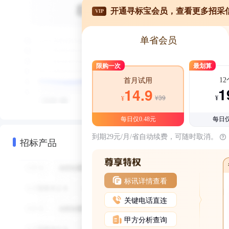
开通寻标宝会员，查看更多招采
VIP
单省会员
限购一次
最划算
1
首月试用
1
14.9
¥39
¥
¥
每日仅0.48元
每日仅
到期29元/月/省自动续费，可随时取消。
招标产品
标讯详情查看
关键电话直连
甲方分析查询