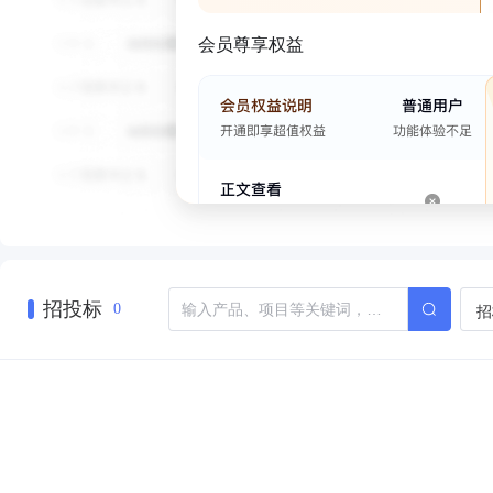
会员尊享权益
招投标
招
0