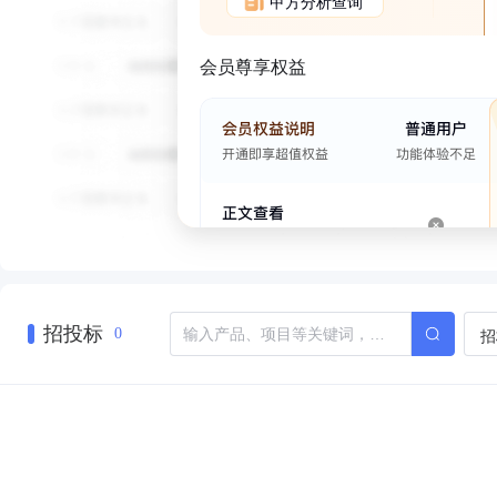
甲方分析查询
会员尊享权益
招投标
招
0