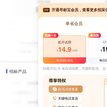
开通寻标宝会员，查看更多招采
VIP
单省会员
限购一次
最划算
1
首月试用
1
14.9
¥39
¥
¥
每日仅0.48元
每日仅
到期29元/月/省自动续费，可随时取消。
招标产品
标讯详情查看
关键电话直连