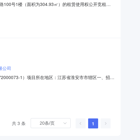
0号1楼（面积为304.93㎡）的租赁使用权公开竞租的
置平台对位于淮安市淮安区淮城街道镇淮楼东路100号1楼（面
限公司
000073-1）项目所在地区：江苏省淮安市市辖区一、招标
人为江苏凤凰新华书店集团有限公司淮安区分公司。本项目已
区分公司东长街门店升级改造，建筑面积为784.97平方
共 3 条
1