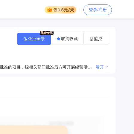
登录/注册
企业全景
取消收藏
监控
许可项目：出版物零售；出版物批发；第一类增值电信业务；道路货物运输（不含危险货物）（依法须经批准的项目，经相关部门批准后方可开展经营活动，具体经营项目以审批结果为准）一般项目：教学专用仪器销售；教学用模型及教具销售；国内贸易代理；食品销售（仅销售预包装食品）；国内集装箱货物运输代理；普通货物仓储服务（不含危险化学品等需许可审批的项目）；软件开发；信息系统集成服务；数据处理和存储支持服务；数字文化创意内容应用服务；信息咨询服务（不含许可类信息咨询服务）；市场营销策划；货物进出口；技术进出口；物业管理；非居住房地产租赁；小微型客车租赁经营服务；农业机械租赁；建筑工程机械与设备租赁；计算机及通讯设备租赁；休闲娱乐用品设备出租；报纸出租；期刊出租；音像制品出租；电子出版物出租；摄影扩印服务；会议及展览服务；计算机及办公设备维修；日用电器修理；鞋和皮革修理；日用产品修理；教育咨询服务（不含涉许可审批的教育培训活动）；眼镜销售（不含隐形眼镜）；纺织、服装及家庭用品批发；体育用品及器材批发；体育用品及器材零售；办公设备耗材销售；纸制品销售；业务培训（不含教育培训、职业技能培训等需取得许可的培训）；组织文化艺术交流活动；休闲观光活动；咨询策划服务；体验式拓展活动及策划（除依法须经批准的项目外，凭营业执照依法自主开展经营活动）
展开