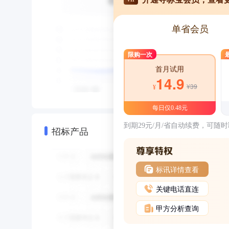
单省会员
限购一次
首月试用
14.9
¥39
¥
每日仅0.48元
到期29元/月/省自动续费，可随
招标产品
标讯详情查看
关键电话直连
甲方分析查询