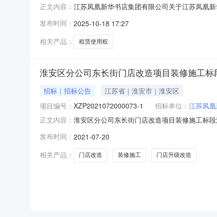
江苏凤凰新华书店集团有限公司关于江苏凤凰新华
正文内容：
公告(第一次)江苏凤凰新华书店集团有限公司淮安
发布时间：
2025-10-18 17:27
积为304.93㎡）的租赁使用权项目进行公开竞租公
相关产品：
租赁使用权
淮安区分公司东长街门店改造项目装修施工标
招标｜招标公告
江苏省｜淮安市｜淮安区
项目编号：
XZP2021072000073-1
招标单位：
江苏凤凰
淮安区分公司东长街门店改造项目装修施工标段淮安
正文内容：
条件本淮安区分公司东长街门店改造项目已由项目
发布时间：
2021-07-20
具备招标条件，现招标方式为公开招标。二、项
米、总营业面积为6
相关产品：
门店改造
装修施工
门店升级改造