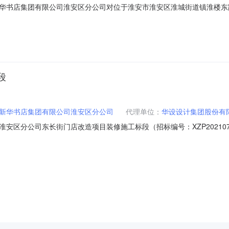
书店集团有限公司淮安区分公司对位于淮安市淮安区淮城街道镇淮楼东路10
区分公司关于发布之时起至2025年11月11日10:00在阿里巴巴资产处
示，竞租时间为：2025年11月11日10：00时起至2025年
段
新华书店集团有限公司淮安区分公司
代理单位：
华设设计集团股份有
区分公司东长街门店改造项目装修施工标段（招标编号：XZP2021072
审批/核准/备案机关批准，项目资金来源为自筹资金:150万元，招标
目概况和招标范围规模：本次招标内容为江苏凤凰新华书店集团有限公司淮安