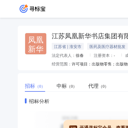
江苏凤凰新华书店集团有
凤凰
新华
江苏省 | 淮安市
医药及医疗器材批发
法定代表人：
徐春
注册资本：
-
经营范围：
招标
中标
代理
（0）
（0）
（0）
招标分析
开通寻标宝会员，查看
VIP