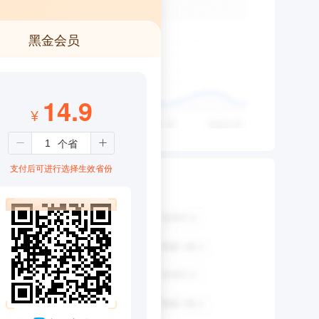
黑金会员
14.9
¥
支付后可进行选择生效省份