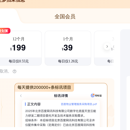
全国会员
最划算
12个月
1个月
3个月
199
39
99
¥
¥
¥
每日仅0.55元
每日仅1.26元
每日仅1.08元
时取消。