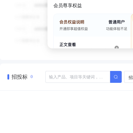
会员尊享权益
招投标
招
0