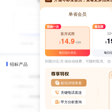
单省会员
限购一次
最划算
1
首月试用
1
14.9
¥39
¥
¥
每日仅0.48元
每日仅
到期29元/月/省自动续费，可随时取消。
招标产品
标讯详情查看
关键电话直连
甲方分析查询