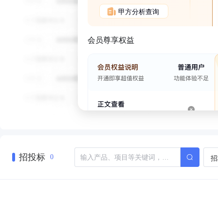
甲方分析查询
会员尊享权益
招投标
招
0