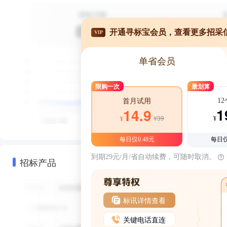
开通寻标宝会员，查看更多招采
VIP
单省会员
限购一次
最划算
1
首月试用
1
14.9
¥39
¥
¥
每日仅0.48元
每日仅
到期29元/月/省自动续费，可随时取消。
招标产品
标讯详情查看
关键电话直连