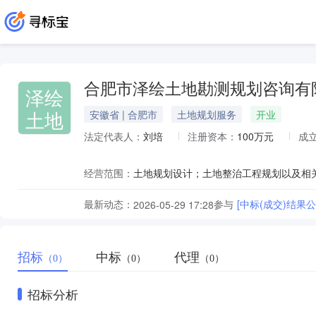
合肥市泽绘土地勘测规划咨询有
泽绘
土地
安徽省 | 合肥市
土地规划服务
开业
法定代表人：
刘培
注册资本：
100万元
成
经营范围：
最新动态：
参与
[中标(成交)结果公
2026-05-29 17:28
招标
中标
代理
（0）
（0）
（0）
招标分析