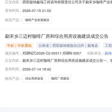
西双版纳鑫瑞工程咨询有限责任公司关于勐宋乡咖啡产业
正文内容：
政府行政区域版纳州公告时间2026-07-15获取采购文件时间2026-
发布时间：
2026-07-15 21:02
响应文件递交地点请登录云南省政府采购电子交易平台（政采云）
相关产品：
咖啡产业发展建设
勐宋乡三迈村咖啡厂房和综合用房设施建设成交公告
中标｜中标通知
云南省｜西双版纳傣族自治州｜勐海县
工程
项目编号：
XSBNZC2026-C2-00311-XSBN-0007
招标单位：
勐海
勐宋乡三迈村咖啡厂房和综合用房设施建设成交公告一、项目编号
正文内容：
交）信息中标结果：标段供应商名称供应商地址中标（成交
发布时间：
2026-07-14 18:42
总报价：1641050（元）89.42四、主要标的信息0
建
相关产品：
综合用房改造
咖啡厂房建设