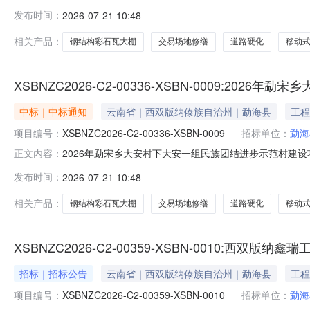
团结进步示范村建设项目三、中标（成交）信息中标结果
发布时间：
2026-07-21 10:48
海县勐海镇利民路17号1幢1301-1316号报价：978
相关产品：
钢结构彩石瓦大棚
交易场地修缮
道路硬化
移动
XSBNZC2026-C2-00336-XSBN-0009:2
中标｜中标通知
云南省｜西双版纳傣族自治州｜勐海县
工程
项目编号：
XSBNZC2026-C2-00336-XSBN-0009
招标单位：
勐海
2026年勐宋乡大安村下大安一组民族团结进步示范村建
正文内容：
海县勐宋乡人民政府行政区域版纳州公告时间2026-07-21本
发布时间：
2026-07-21 10:48
（人民币）联系人及联系方式：项目联系人龙宇、赵敏敏项目联
相关产品：
钢结构彩石瓦大棚
交易场地修缮
道路硬化
移动
XSBNZC2026-C2-00359-XSBN-0010
招标｜招标公告
云南省｜西双版纳傣族自治州｜勐海县
工程
项目编号：
XSBNZC2026-C2-00359-XSBN-0010
招标单位：
勐海