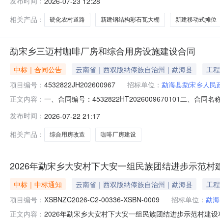
发布时间：
2026-07-23 12:28
建筑业合同金额：978900.00元合同签订日期：2026-
相关产品：
硬化农村道路
新建钢结构彩石瓦大棚
新建移动式摊位
勐宋乡三迈村咖啡厂房和综合用房设施建设合同
中标｜合同公告
云南省｜西双版纳傣族自治州｜勐海县
工程
项目编号：
4532822JH202600967
招标单位：
勐海县勐宋乡人民
一、合同编号：4532822HT2026009670101二、
正文内容：
啡厂房和综合用房设施建设五、合同主体采购人（甲方）：勐
发布时间：
2026-07-22 21:17
云南广业建设工程有限公司地址：云南省西双版纳傣族自治州
相关产品：
综合用房改造
咖啡厂房建设
2026年勐宋乡大安村下大安一组民族团结进步示范村
中标｜中标通知
云南省｜西双版纳傣族自治州｜勐海县
工程
项目编号：
XSBNZC2026-C2-00336-XSBN-0009
招标单位：
勐海
2026年勐宋乡大安村下大安一组民族团结进步示范村建设项目成
正文内容：