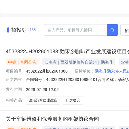
招投标
招
158
4532822JH202601088:勐宋乡咖啡产业发展建设项
中标｜合同公告
云南省｜西双版纳傣族自治州｜勐海县
农林
项目编号：
4532822JH202601088
招标单位：
勐海县勐宋乡人民
合同编号：4532822HT2026010880101合同名称
正文内容：
勐海县勐宋乡人民政府供应商（乙方）：勐海县诚鑫建筑工程有
发布时间：
2026-07-29 12:02
同公告日期：2026-07-29代理机构：西双版纳鑫瑞
相关产品：
生活污水处理设施
厂房建设
关于车辆维修和保养服务的框架协议合同