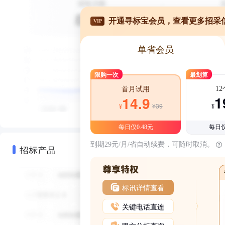
开通寻标宝会员，查看更多招采
VIP
单省会员
限购一次
最划算
1
首月试用
1
14.9
¥39
¥
¥
每日仅0.48元
每日仅
到期29元/月/省自动续费，可随时取消。
招标产品
标讯详情查看
关键电话直连