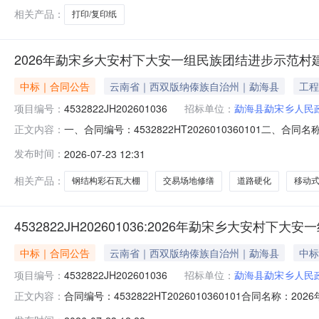
相关产品：
打印/复印纸
2026年勐宋乡大安村下大安一组民族团结进步示范村
中标｜合同公告
云南省｜西双版纳傣族自治州｜勐海县
工程
项目编号：
4532822JH202601036
招标单位：
勐海县勐宋乡人民
一、合同编号：4532822HT2026010360101二、
正文内容：
称：2026年勐宋乡大安村下大安一组民族团结进步示范
发布时间：
2026-07-23 12:31
方式：18787951090供应商（乙方）：西双版纳翊腾建
相关产品：
钢结构彩石瓦大棚
交易场地修缮
道路硬化
移动
4532822JH202601036:2026年勐宋乡大安
中标｜合同公告
云南省｜西双版纳傣族自治州｜勐海县
中标
项目编号：
4532822JH202601036
招标单位：
勐海县勐宋乡人民
合同编号：4532822HT2026010360101合同名称：
正文内容：
大安村下大安一组民族团结进步示范村建设项目采购人（