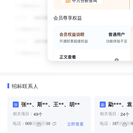
甲方分析查询
会员尊享权益
招标联系人
张**、斯**、王**、胡**
勐***、袁
张
勐
个
个
49
24
相关项目：
相关项目：
立即查看
电话：
069
10
电话：
187
9
*******
******