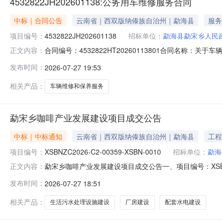
4532822JH202601138:公务用车维修服务合同
中标｜合同公告
云南省｜西双版纳傣族自治州｜勐海县
服务
项目编号：
4532822JH202601138
招标单位：
勐海县勐宋乡人民
合同编号：4532822HT20260113801合同名称：
正文内容：
勐宋乡人民政府供应商（乙方）：勐海阿瑞汽车修理厂所属地域：
发布时间：
2026-07-27 19:53
理机构：进口产品审核前公示：采购公告（或单一来源审
相关产品：
车辆维修和保养服务
勐宋乡咖啡产业发展建设项目成交公告
中标｜中标通知
云南省｜西双版纳傣族自治州｜勐海县
工程
项目编号：
XSBNZC2026-C2-00359-XSBN-0010
招标单位：
勐海
勐宋乡咖啡产业发展建设项目成交公告一、项目编号：XSBNZ
正文内容：
应商名称供应商地址中标（成交）金额评审总得分1勐海县诚鑫
发布时间：
2026-07-27 18:51
0}">工程类主要标的信息：序号标项名称标的名称施工
平
相关产品：
生活污水处理设施建设
厂房建设
配套水电建设