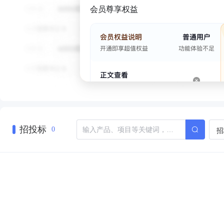
会员尊享权益
招投标
招
0