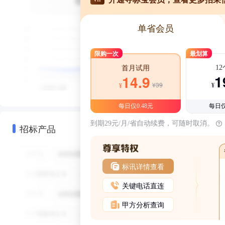
单省会员
限购一次
最划算
1
首月试用
1
14.9
¥39
¥
¥
每日仅0.48元
每日仅
到期29元/月/省自动续费，可随时取消。
招标产品
标讯详情查看
关键电话直连
甲方分析查询