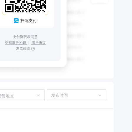
扫码支付
支付则代表同意
交易服务协议
｜
用户协议
发票获取
省份地区