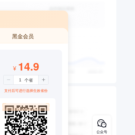
黑金会员
14.9
¥
支付后可进行选择生效省份
公众号