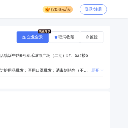
登录/注册
企业全景
取消收藏
监控
店镇坂中路6号泰禾城市广场（二期）5#、5a#楼5
一般项目：第一类医疗器械销售；第二类医疗器械销售；卫生用品和一次性使用医疗用品销售；医护人员防护用品批发；医用口罩批发；消毒剂销售（不含危险化学品）；日用品销售；日用品批发；日用化学产品销售；医疗设备租赁；机械设备租赁；养生保健服务（非医疗）；中医养生保健服务（非医疗）；健康咨询服务（不含诊疗服务）；远程健康管理服务；信息咨询服务（不含许可类信息咨询服务）；医学研究和试验发展；技术服务、技术开发、技术咨询、技术交流、技术转让、技术推广；计算机软硬件及辅助设备批发；计算机软硬件及辅助设备零售；软件开发；软件销售；信息技术咨询服务；信息系统运行维护服务（除依法须经批准的项目外，凭营业执照依法自主开展经营活动）许可项目：第三类医疗器械经营；依托实体医院的互联网医院服务；药品互联网信息服务；医疗器械互联网信息服务；互联网信息服务（依法须经批准的项目，经相关部门批准后方可开展经营活动，具体经营项目以审批结果为准）
展开