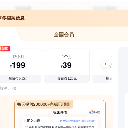
更多招采信息
全国会员
最划算
12个月
1个月
3个月
199
39
99
¥
¥
¥
每日仅0.55元
每日仅1.26元
每日仅1.08元
时取消。