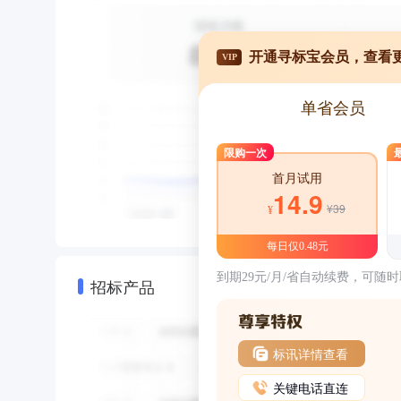
开通寻标宝会员，查看
VIP
单省会员
限购一次
首月试用
14.9
¥39
¥
每日仅0.48元
到期29元/月/省自动续费，可随
招标产品
标讯详情查看
关键电话直连