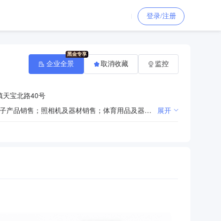
登录/注册
企业全景
取消收藏
监控
天宝北路40号
一般项目：办公用品销售；文具用品零售；办公设备销售；家具销售；日用家电零售；家用电器销售；电子产品销售；照相机及器材销售；体育用品及器材批发；劳动保护用品销售；教学用模型及教具销售；灯具销售；五金产品零售；食品销售（仅销售预包装食品）；农副产品销售；日用百货销售；建筑装饰材料销售；数字视频监控系统销售；住宅水电安装维护服务；针纺织品销售；家居用品销售；服装服饰零售；鞋帽零售（除依法须经批准的项目外，凭营业执照依法自主开展经营活动）许可项目：出版物零售；住宅室内装饰装修；烟草制品零售（依法须经批准的项目，经相关部门批准后方可开展经营活动，具体经营项目以相关部门批准文件或许可证件为准）
展开