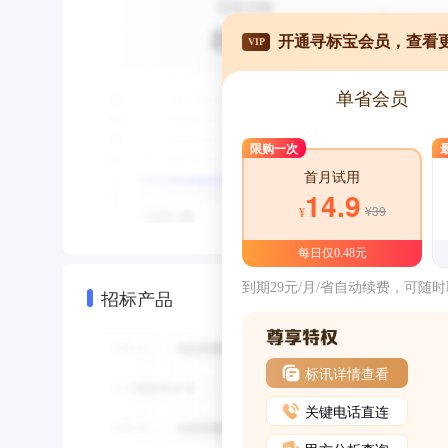
开通寻标宝会员，查看
VIP
单省会员
限购一次
首月试用
14.9
¥39
¥
每日仅0.48元
到期29元/月/省自动续费，可随
招标产品
标讯详情查看
关键电话直连