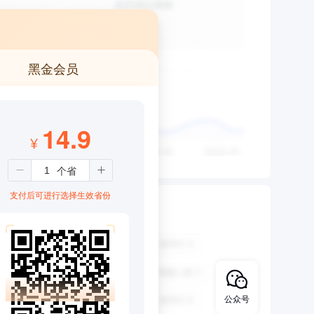
黑金会员
14.9
¥
支付后可进行选择生效省份
公众号