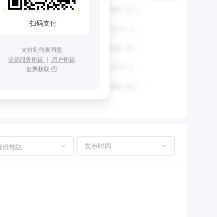
扫码支付
支付则代表同意
交易服务协议
｜
用户协议
发票获取
省份地区