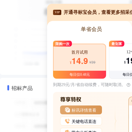
开通寻标宝会员，查看更多招采
VIP
单省会员
限购一次
最划算
1
首月试用
1
14.9
¥39
¥
¥
每日仅0.48元
每日仅
到期29元/月/省自动续费，可随时取消。
招标产品
标讯详情查看
关键电话直连