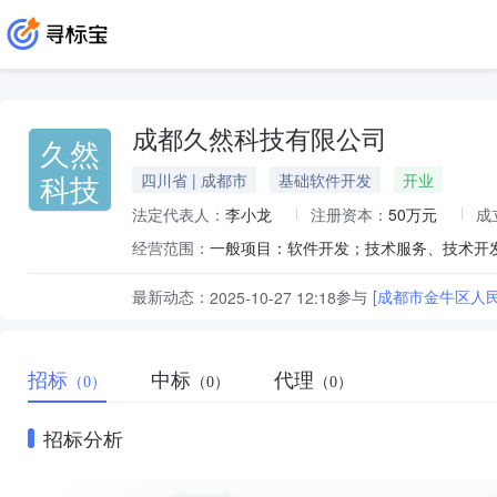
成都久然科技有限公司
久然
科技
四川省 | 成都市
基础软件开发
开业
法定代表人：
李小龙
注册资本：
50万元
成
经营范围：
最新动态：
参与
[成都市金牛区人
2025-10-27 12:18
招标
中标
代理
（0）
（0）
（0）
招标分析