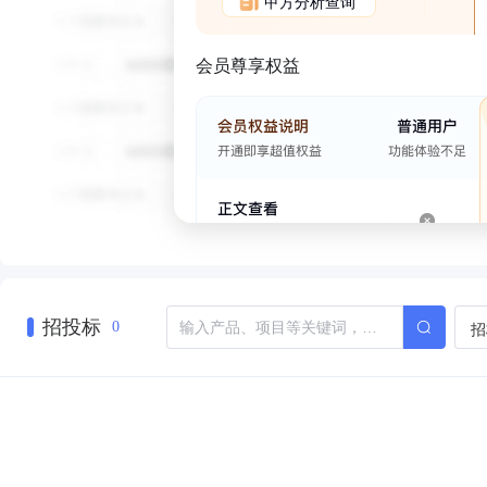
甲方分析查询
会员尊享权益
招投标
招
0