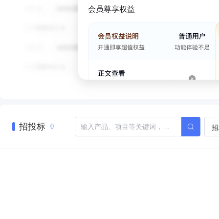
会员尊享权益
招投标
招
0