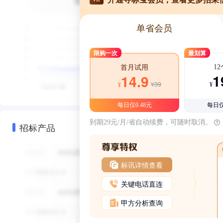
单省会员
限购一次
最划算
1
首月试用
1
14.9
¥39
¥
¥
每日仅0.48元
每日仅
到期29元/月/省自动续费，可随时取消。
招标产品
标讯详情查看
关键电话直连
甲方分析查询