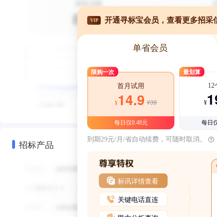
开通寻标宝会员，查看更多招采
VIP
单省会员
限购一次
最划算
1
首月试用
1
14.9
¥39
¥
¥
每日仅0.48元
每日仅
到期29元/月/省自动续费，可随时取消。
招标产品
标讯详情查看
关键电话直连