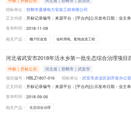
中标｜开标公示
河北省｜邯郸市｜丛台区
招标单位：
邯郸市通盛电力安装工程有限公司
开标记录编号：来源平台：[平台内]公示发布日期：业主
正文内容：
项目（车骑关小区）临时用电、配电改造工程招标方案核准(
发布时间：
2018-11-08
在行政区:邯郸市-市辖区标段名称:马头经济开发区棚户区改造项
相关产品：
棚户区改造
临时用电、配电改造工程
河北省武安市2018年活水乡第一批生态综合治理项目
中标｜开标公示
河北省｜邯郸市｜武安市
项目编号：
HBLZ1807-016
招标单位：
武安市农业区划开发办公
开标记录编号：来源平台：[平台内]公示发布日期：业主单
正文内容：
生态综合治理项目四标段招标方案核准(备案)部门：邯郸市发
发布时间：
2018-09-06
标段名称:河北省武安市2018年活水乡第一批生态综合治理项目
相关产品：
生态综合治理