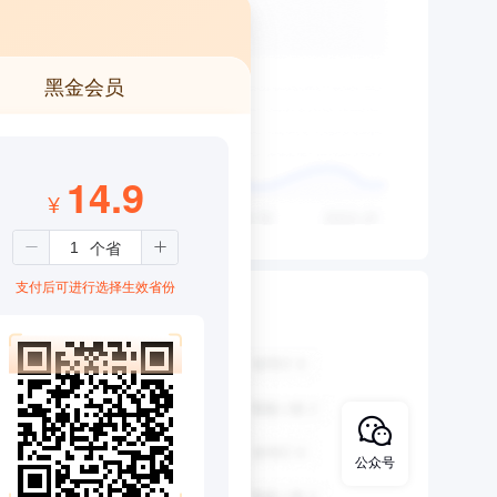
黑金会员
14.9
¥
支付后可进行选择生效省份
公众号