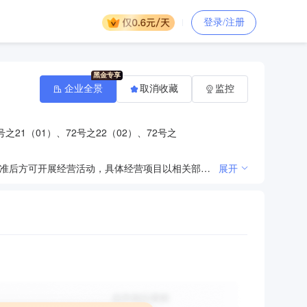
登录/注册
企业全景
取消收藏
监控
之21（01）、72号之22（02）、72号之
许可项目：面向中小学生实施学科类培训的营利性民办培训机构。（依法须经批准的项目，经相关部门批准后方可开展经营活动，具体经营项目以相关部门批准文件或许可证件为准）一般项目：幼儿园外托管服务；中小学生校外托管服务；咨询策划服务；面向家长实施的家庭教育咨询服务；教育咨询服务（不含涉许可审批的教育培训活动）；组织文化艺术交流活动；会议及展览服务；组织体育表演活动；健身休闲活动；体验式拓展活动及策划。（除依法须经批准的项目外，凭营业执照依法自主开展经营活动）
展开