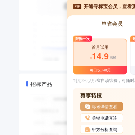
开通寻标宝会员，查看
VIP
单省会员
限购一次
首月试用
14.9
¥39
¥
每日仅0.48元
到期29元/月/省自动续费，可随
招标产品
标讯详情查看
关键电话直连
甲方分析查询