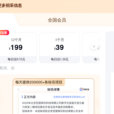
更多招采信息
全国会员
最划算
12个月
1个月
3个月
199
39
99
¥
¥
¥
每日仅0.55元
每日仅1.26元
每日仅1.08元
时取消。