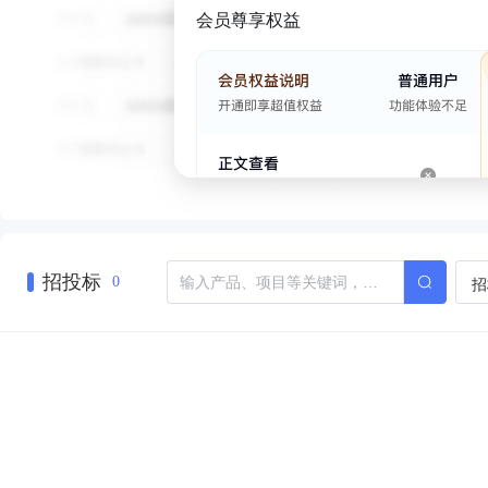
会员尊享权益
招投标
招
0