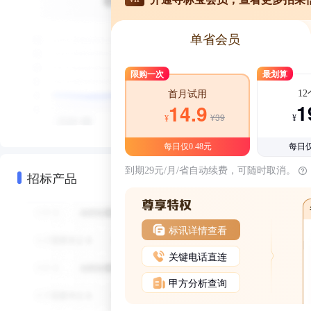
单省会员
限购一次
最划算
1
首月试用
1
14.9
¥39
¥
¥
每日仅0.48元
每日仅
到期29元/月/省自动续费，可随时取消。
招标产品
标讯详情查看
关键电话直连
甲方分析查询