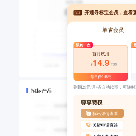
开通寻标宝会员，查看
VIP
单省会员
限购一次
首月试用
14.9
¥39
¥
每日仅0.48元
到期29元/月/省自动续费，可随
招标产品
标讯详情查看
关键电话直连