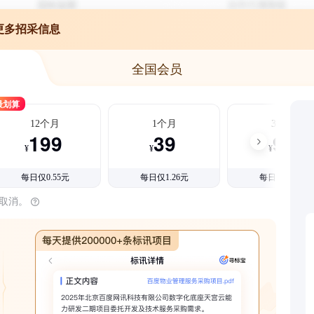
更多招采信息
全国会员
最划算
12个月
1个月
3个月
199
39
99
¥
¥
¥
每日仅0.55元
每日仅1.26元
每日仅1.08元
时取消。