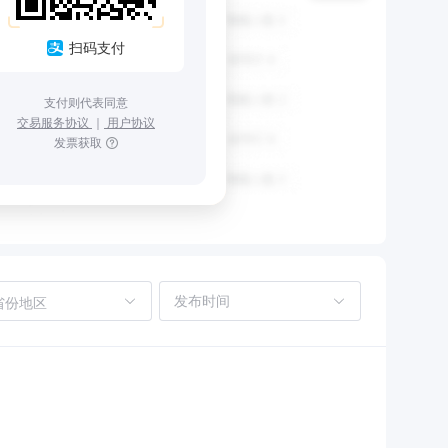
扫码支付
支付则代表同意
交易服务协议
｜
用户协议
发票获取
省份地区