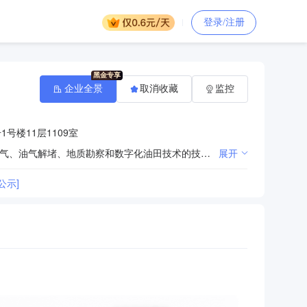
登录/注册
企业全景
取消收藏
监控
号楼11层1109室
石油、天然气勘探开发的技术开发及技术服务；钻、完井工程、录井、井下特种作业、固井工程、排水采气、油气解堵、地质勘察和数字化油田技术的技术开发、技术转让、技术咨询、技术推广、技术服务；销售化工产品（不含危险化学品及一类易制毒化学品）；井下作业（限分支机构经营）。（企业依法自主选择经营项目，开展经营活动；依法须经批准的项目，经相关部门批准后依批准的内容开展经营活动；不得从事本市产业政策禁止和限制类项目的经营活动。）
展开
公示]