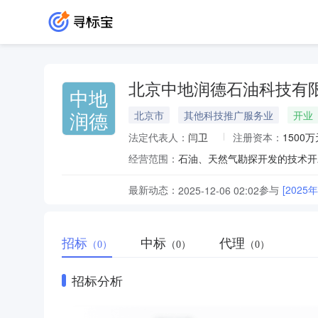
北京中地润德石油科技有
中地
润德
北京市
其他科技推广服务业
开业
法定代表人：
闫卫
注册资本：
1500万
经营范围：
最新动态：
参与
[20
2025-12-06 02:02
招标
中标
代理
（0）
（0）
（0）
招标分析