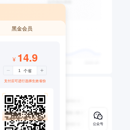
黑金会员
14.9
¥
支付后可进行选择生效省份
公众号