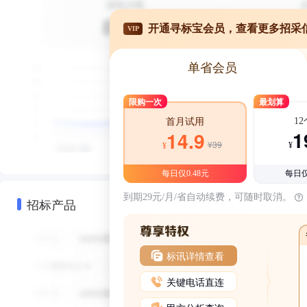
开通寻标宝会员，查看更多招采
VIP
单省会员
限购一次
最划算
1
首月试用
1
14.9
¥39
¥
¥
每日仅0.48元
每日仅
到期29元/月/省自动续费，可随时取消。
招标产品
标讯详情查看
关键电话直连