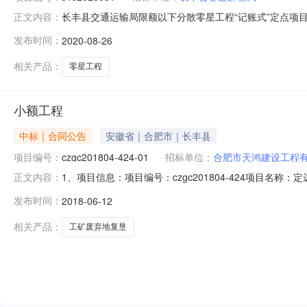
长丰县交通运输局限额以下分散零星工程“记账式”定点项目
正文内容：
据《长丰县政府投资限额以下零星工程定点招标管理暂行办
发布时间：
2020-08-26
号：JTJ20200012．项目名称：长丰县交通运输局限
抢险和特殊项目
相关产品：
零星工程
小额工程
中标｜合同公告
安徽省｜合肥市｜长丰县
项目编号：
czgc201804-424-01
招标单位：
合肥市天鸿建设工程
1、项目信息：项目编号：czgc201804-424项目名称：
正文内容：
年二批次工矿废弃地复垦项目【小额工程】预算金额：41000
发布时间：
2018-06-12
容：定远县大桥镇2016年二批次工矿废弃地复垦项目【
相关产品：
工矿废弃地复垦