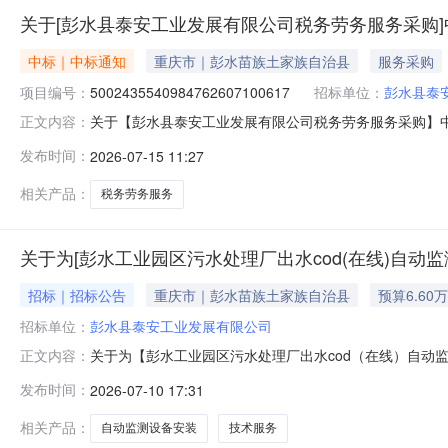
关于[彭水县泰安工业发展有限公司税务劳务服务采购
中标｜中标通知
重庆市｜彭水苗族土家族自治县
服务采购
项目编号：
5002435540984762607100617
招标单位：
彭水县泰
关于【彭水县泰安工业发展有限公司税务劳务服务采购】中选结果
正文内容：
现将中选结果相关事项公告如下：项目名称彭水县泰安工
发布时间：
2026-07-15 11:27
（￥65,000.00元）所需中介服务事项是否破产业务服务
6.5万元/人
相关产品：
税务劳务服务
关于为[彭水工业园区污水处理厂出水cod(在线)自动
招标｜招标公告
重庆市｜彭水苗族土家族自治县
预算6.60
招标单位：
彭水县泰安工业发展有限公司
关于为【彭水工业园区污水处理厂出水cod（在线）自动
正文内容：
技术服务中介服务机构，现将相关事项公告如下：该项目
发布时间：
2026-07-10 17:31
处理厂出水cod（在线）自动监测设备安装及技术服务采购
需中介服务事项所需服务类型信息咨
相关产品：
自动监测设备安装
技术服务