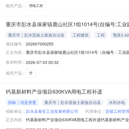
相关产品：
用电工程
重庆市彭水县保家镇鹿山社区1组1014号(自编号:工业园
重庆市｜彭水苗族土家族自治县
工程建筑
工程
预算2.4
项目编号：
202607000255
重庆市彭水县保家镇鹿山社区1组1014号（自编号：工业园
正文内容：
业园区科技孵化楼B区211-212室）房产招租项目编号20260
发布时间：
2026-07-03 00:32
彭水苗族土家族自治县资产类别房产租赁招租方承诺标的
相关产品：
空
钙基新材料产业项目630KVA用电工程补遗
招标｜信息变更
重庆市｜彭水苗族土家族自治县
水利水电
招标单位：
彭水县泰安工业发展有限公司
代理单位：
宏骏工程管
钙基新材料产业项目630KVA用电工程补遗钙基新材料产业
正文内容：
选人须知”第22款竞选报价的竞选总报价最高限价为3324