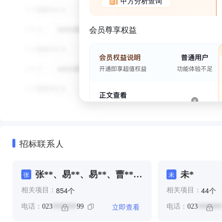
甲方分析查询
会员尊享权益
招标联系人
张**、易**、易**、曹**、
未*
张
未
田**、陈**
个
个
854
44
相关项目：
相关项目：
立即查看
电话：
023
99
电话：
023
*******
*******