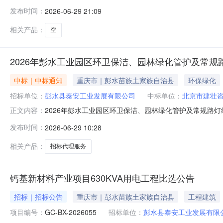
的名称重庆市彭水县保家镇鹿山社区1组1014号（自编号：工业园
发布时间：
2026-06-29 21:09
息披露结束日期2026-06-02标的所在地区重庆市市
相关产品：
空
2026年彭水工业园区环卫保洁、园林绿化管护及常
中标｜中标通知
重庆市｜彭水苗族土家族自治县
环保绿化
招标单位：
彭水县泰安工业发展有限公司
中标单位：
北京市建壮
2026年彭水工业园区环卫保洁、园林绿化管护及常规路灯
正文内容：
水县泰安工业发展有限公司投资审批项目:否项目规模:投资额（
发布时间：
2026-06-29 10:28
理费最高限价3.6万元，以中标价作为合同包干价，由中标单位支
相关产品：
招标代理服务
钙基新材料产业项目630KVA用电工程比选公告
招标｜招标公告
重庆市｜彭水苗族土家族自治县
工程建筑
项目编号：
GC-BX-2026055
招标单位：
彭水县泰安工业发展有限