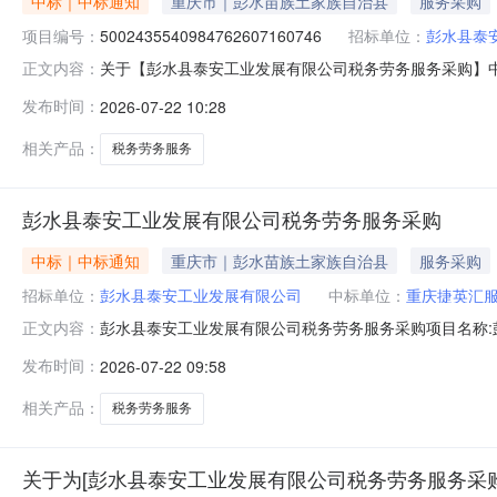
中标｜中标通知
重庆市｜彭水苗族土家族自治县
服务采购
项目编号：
5002435540984762607160746
招标单位：
彭水县泰
关于【彭水县泰安工业发展有限公司税务劳务服务采购】中选结果
正文内容：
现将中选结果相关事项公告如下：项目名称彭水县泰安工
发布时间：
2026-07-22 10:28
项目采购否所需服务类型商务服务服务金额￥60000.0元
用根据
相关产品：
税务劳务服务
彭水县泰安工业发展有限公司税务劳务服务采购
中标｜中标通知
重庆市｜彭水苗族土家族自治县
服务采购
招标单位：
彭水县泰安工业发展有限公司
中标单位：
重庆捷英汇
彭水县泰安工业发展有限公司税务劳务服务采购项目名称:
正文内容：
目实施地行政区划:重庆市彭水县是否为行政管理中介服务事项采
发布时间：
2026-07-22 09:58
取，最高限价单价为6.5万元/人/年，以中标单价为合同包干单
相关产品：
税务劳务服务
关于为[彭水县泰安工业发展有限公司税务劳务服务采购