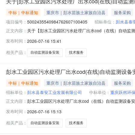
关于[彭水工业园区污水处理厂出水cod(在线)自动监
中标｜中标通知
重庆市｜彭水苗族土家族自治县
服务采购
项目编号：
5002435540984762607100405
招标单位：
彭水县泰
关于【彭水工业园区污水处理厂出水cod（在线）自动监测设备
正文内容：
信息咨询和技术服务中介服务机构，现将中选结果相关事项
发布时间：
2026-07-16 15:41
有限公司投资审批项目否工程建设项目规模投资额（￥66,0
明6
相关产品：
自动监测设备安装
技术服务
彭水工业园区污水处理厂出水cod(在线)自动监测设
中标｜中标通知
重庆市｜彭水苗族土家族自治县
服务采购
招标单位：
彭水县泰安工业发展有限公司
中标单位：
重庆跃然环
彭水工业园区污水处理厂出水cod（在线）自动监测设备
正文内容：
展有限公司投资审批项目:否项目规模:投资额（￥66000
发布时间：
2026-07-16 15:13
型:信息咨询和技术服务服务金额:￥66,000.00元金额说明:
相关产品：
自动监测设备安装
技术服务