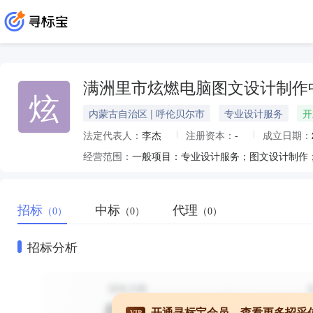
满洲里市炫燃电脑图文设计制作
炫
内蒙古自治区 | 呼伦贝尔市
专业设计服务
开
法定代表人：
李杰
注册资本：
-
成立日期：
经营范围：
招标
中标
代理
（0）
（0）
（0）
招标分析
开通寻标宝会员，查看更多招采
VIP