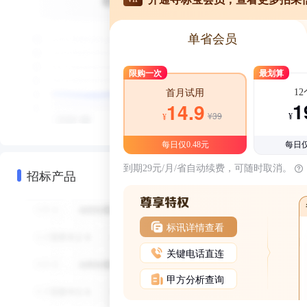
单省会员
限购一次
最划算
1
首月试用
1
14.9
¥39
¥
¥
每日仅0.48元
每日仅
到期29元/月/省自动续费，可随时取消。
招标产品
标讯详情查看
关键电话直连
甲方分析查询