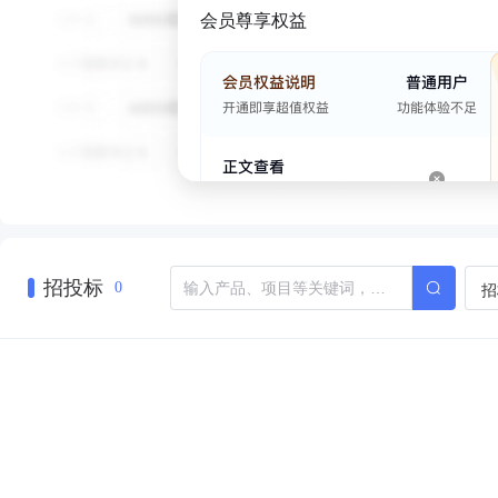
会员尊享权益
招投标
招
0