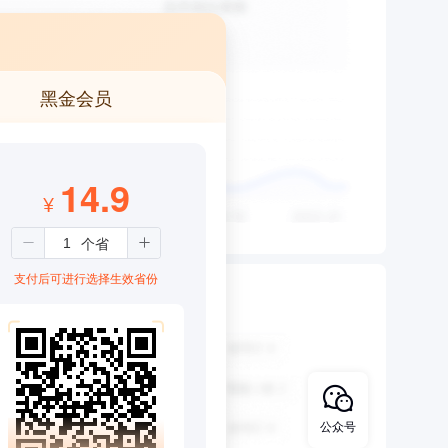
黑金会员
14.9
¥
支付后可进行选择生效省份
公众号