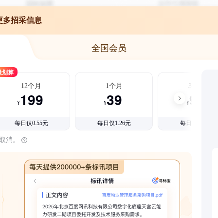
更多招采信息
全国会员
最划算
12个月
1个月
3个月
199
39
99
¥
¥
¥
每日仅0.55元
每日仅1.26元
每日仅1.08元
时取消。