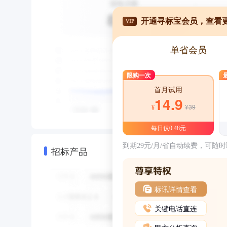
开通寻标宝会员，查看
VIP
单省会员
限购一次
首月试用
14.9
¥39
¥
每日仅0.48元
到期29元/月/省自动续费，可随
招标产品
标讯详情查看
关键电话直连