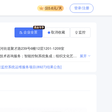
登录/注册
企业全景
取消收藏
监控
道聚才路239号6幢12层1201-1209室
一般项目：技术服务、技术开发、技术咨询、技术交流、技术转让、技术推广；信息系统集成服务；信息技术咨询服务；智能控制系统集成；组织文化艺术交流活动；计算机软硬件及辅助设备批发；安防设备销售；安全系统监控服务；安全技术防范系统设计施工服务；工程管理服务；信息系统运行维护服务；计算机及办公设备维修；轨道交通专用设备、关键系统及部件销售；工业机器人安装、维修；人力资源服务（不含职业中介活动、劳务派遣服务）（除依法须经批准的项目外，凭营业执照依法自主开展经营活动）。许可项目：建设工程施工；电气安装服务；建筑智能化系统设计；职业中介活动（依法须经批准的项目，经相关部门批准后方可开展经营活动，具体经营项目以审批结果为准）。
展开
监控系统运维服务项目(8927)结果公告]