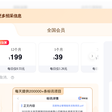
更多招采信息
全国会员
最划算
12个月
1个月
3个月
199
39
99
¥
¥
¥
每日仅0.55元
每日仅1.26元
每日仅1.08元
时取消。