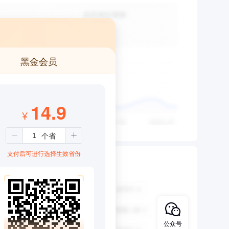
黑金会员
14.9
¥
支付后可进行选择生效省份
公众号