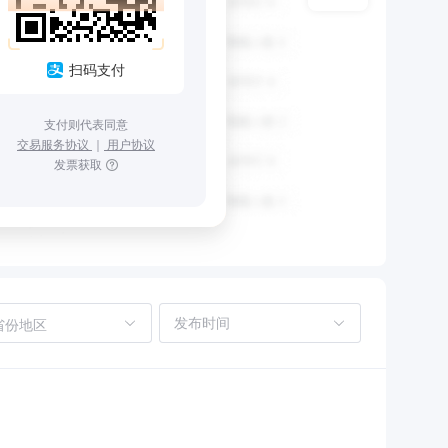
扫码支付
支付则代表同意
交易服务协议
｜
用户协议
发票获取
省份地区