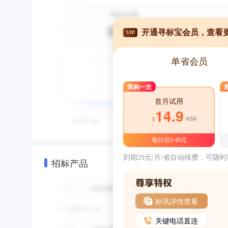
开通寻标宝会员，查看
VIP
单省会员
限购一次
首月试用
14.9
¥39
¥
每日仅0.48元
到期29元/月/省自动续费，可随
招标产品
标讯详情查看
关键电话直连