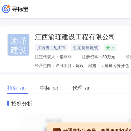
江西渝瑾建设工程有限公司
渝瑾
建设
江西省 | 九江市
住宅房屋建筑
开业
法定代表人：
秦非非
注册资本：
50万元
成
经营范围：
招标
中标
代理
（0）
（0）
（0）
招标分析
开通寻标宝会员，查看更多招采
VIP