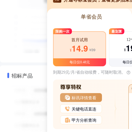
单省会员
限购一次
最划算
1
首月试用
1
14.9
¥39
¥
¥
每日仅0.48元
每日仅
到期29元/月/省自动续费，可随时取消。
招标产品
标讯详情查看
关键电话直连
甲方分析查询