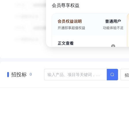
会员尊享权益
招投标
招
0