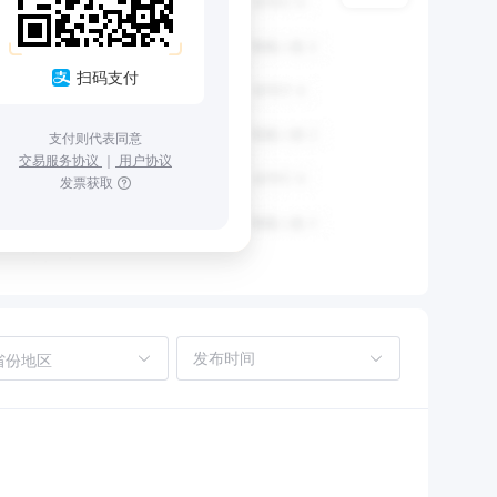
扫码支付
支付则代表同意
交易服务协议
｜
用户协议
发票获取
省份地区