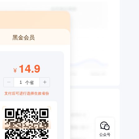
黑金会员
14.9
¥
支付后可进行选择生效省份
公众号