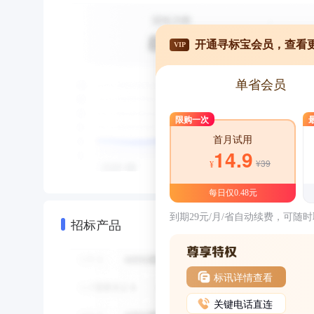
开通寻标宝会员，查看
VIP
单省会员
限购一次
首月试用
14.9
¥39
¥
每日仅0.48元
到期29元/月/省自动续费，可随
招标产品
标讯详情查看
关键电话直连