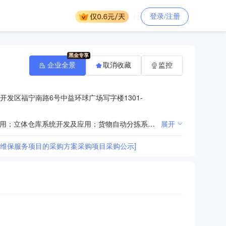
登录/注册
企业全景
取消收藏
监控
开发区福宁南路6号中益环球广场写字楼1301-
基础软件开发；网络与信息安全软件开发；应用软件开发；智能化物流系统服务；智能化管理系统开发应用；立体仓库系统开发及应用；货物自动分拣系统开发及应用；停车场（库）信息系统服务；电子标签；信息安全服务；软件运行维护服务；物联网技术服务；信息技术咨询服务；信息处理和存储支持服务；大数据服务；云平台服务；云基础设施服务；云软件服务；文具用品批发；体育用品及器材批发（不含弩）；计算机、软件及辅助设备批发；通信设备零售；五金产品批发；电气设备批发；企业管理咨询服务；档案处理及档案电子化服务（以上经营范围不含金融、证券、期货、保险）。（依法须经批准的项目，经相关部门批准后方可开展经营活动）
展开
项目维保服务项目的采购方案采购项目采购公示]