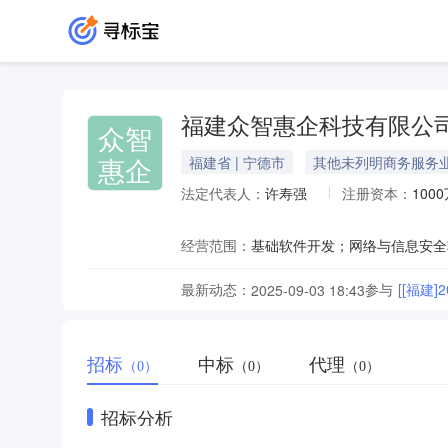
福建众智惠企科技有限公
众智
惠企
福建省 | 宁德市
其他未列明商务服务
法定代表人：
许寿强
注册资本：
100
经营范围：
最新动态：
参与
[[福
2025-09-03 18:43
招标
中标
代理
（0）
（0）
（0）
招标分析