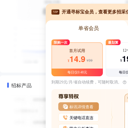
开通寻标宝会员，查看更多招采
VIP
单省会员
限购一次
最划算
1
首月试用
1
14.9
¥39
¥
¥
每日仅0.48元
每日仅
到期29元/月/省自动续费，可随时取消。
招标产品
标讯详情查看
关键电话直连