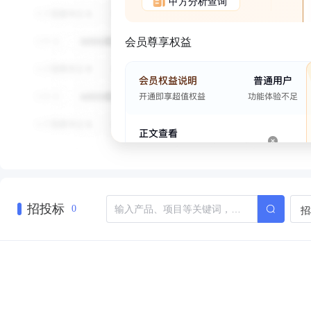
甲方分析查询
会员尊享权益
招投标
招
0