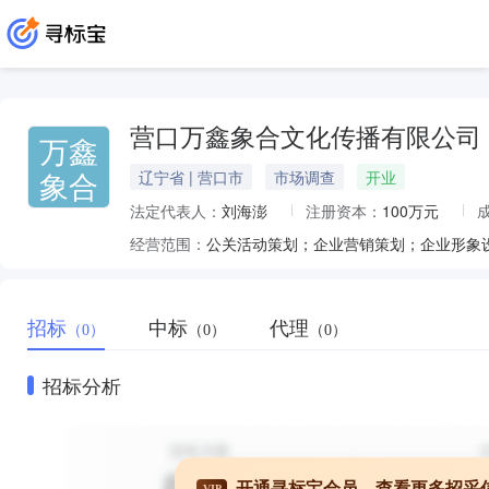
营口万鑫象合文化传播有限公司
万鑫
象合
辽宁省 | 营口市
市场调查
开业
法定代表人：
刘海澎
注册资本：
100万元
经营范围：
招标
中标
代理
（0）
（0）
（0）
招标分析
开通寻标宝会员，查看更多招采
VIP