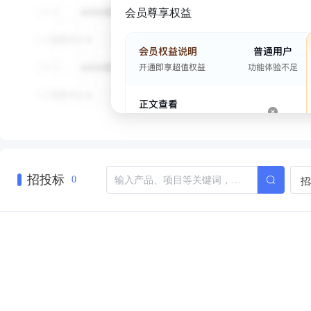
会员尊享权益
招投标
招
0