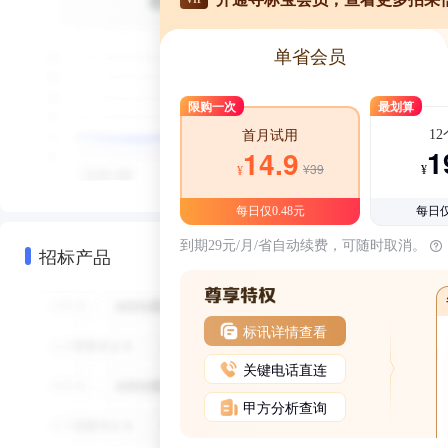
单省会员
限购一次
最划算
1
首月试用
1
14.9
¥39
¥
¥
每日仅0.48元
每日仅
到期29元/月/省自动续费，可随时取消。
招标产品
标讯详情查看
关键电话直连
甲方分析查询