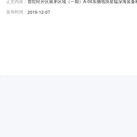
普陀经开区展茅区域（一期）A-06东侧地块星韫深海装备科
正文内容：
顷土地来源：存量土地用途：其他工业用地供地方式：挂牌出让容积率
发布时间：
2019-12-07
价格(万元)：703.1961万元土地使用权人：星韫深