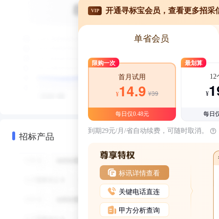
开通寻标宝会员，查看更多招采
VIP
单省会员
限购一次
最划算
1
首月试用
1
14.9
¥39
¥
¥
每日仅0.48元
每日仅
到期29元/月/省自动续费，可随时取消。
招标产品
标讯详情查看
关键电话直连
甲方分析查询